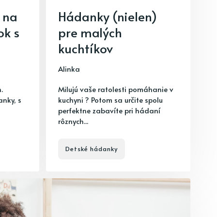
 na
Hádanky (nielen)
ok s
pre malých
kuchtíkov
Alinka
.
Milujú vaše ratolesti pomáhanie v
anky, s
kuchyni ? Potom sa určite spolu
perfektne zabavíte pri hádaní
rôznych...
Detské hádanky