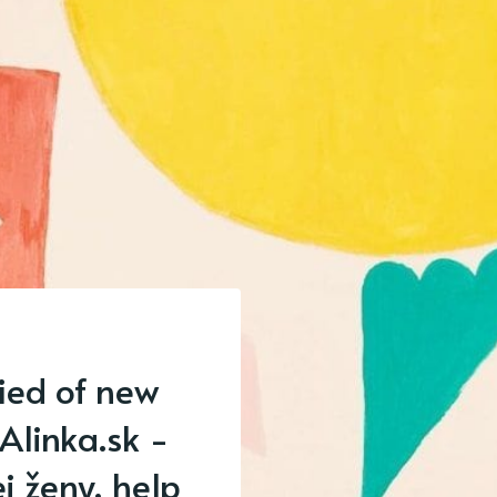
fied of new
Alinka.sk -
j ženy, help