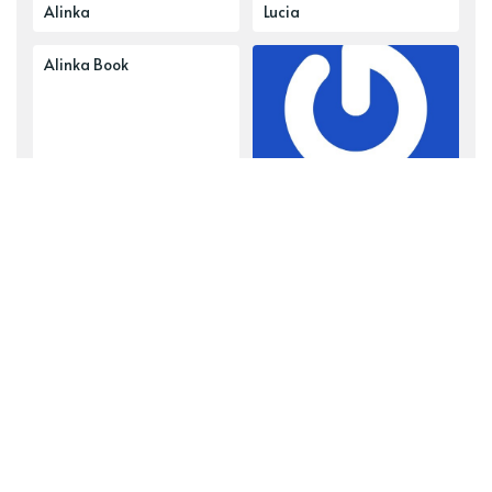
Alinka
Lucia
Alinka Book
reklama
Najobsiahlejšie témy
Hlavné články
Delená strava
Tvoríme s deťmi
Básničky a pesničky
Tvorivá dielňa mamičiek
Raw a vegan
Zaujímavé ponuky
Ostatné tvorivé aktivity
Sacharidové raňajky
Rady do domácnosti
Sacharidové hlavné jedlá