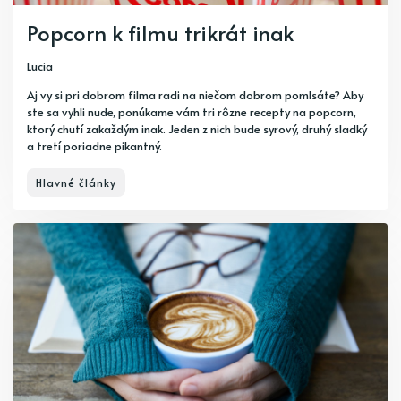
Popcorn k filmu trikrát inak
Lucia
Aj vy si pri dobrom filma radi na niečom dobrom pomlsáte? Aby
ste sa vyhli nude, ponúkame vám tri rôzne recepty na popcorn,
ktorý chutí zakaždým inak. Jeden z nich bude syrový, druhý sladký
a tretí poriadne pikantný.
Hlavné články