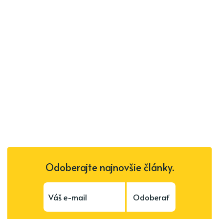
Odoberajte najnovšie články.
Odoberať