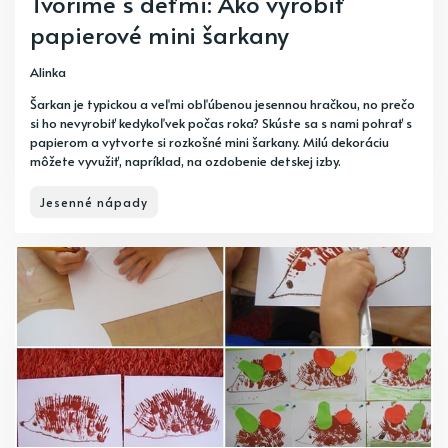
Tvoríme s deťmi: Ako vyrobiť
papierové mini šarkany
Alinka
Šarkan je typickou a veľmi obľúbenou jesennou hračkou, no prečo
si ho nevyrobiť kedykoľvek počas roka? Skúste sa s nami pohrať s
papierom a vytvorte si rozkošné mini šarkany. Milú dekoráciu
môžete vyvužiť, napríklad, na ozdobenie detskej izby.
Jesenné nápady