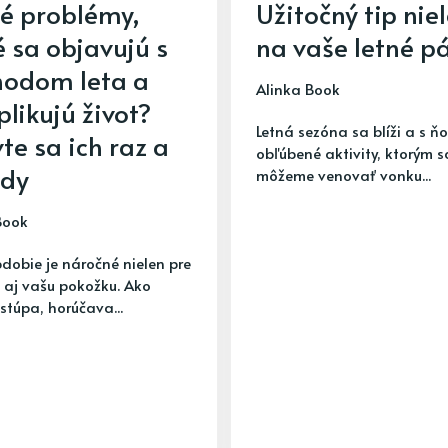
é problémy,
Užitočný tip nie
é sa objavujú s
na vaše letné p
hodom leta a
Alinka Book
likujú život?
Letná sezóna sa blíži a s ňo
te sa ich raz a
obľúbené aktivity, ktorým s
ždy
môžeme venovať vonku...
Book
bdobie je náročné nielen pre
e aj vašu pokožku. Ako
stúpa, horúčava...