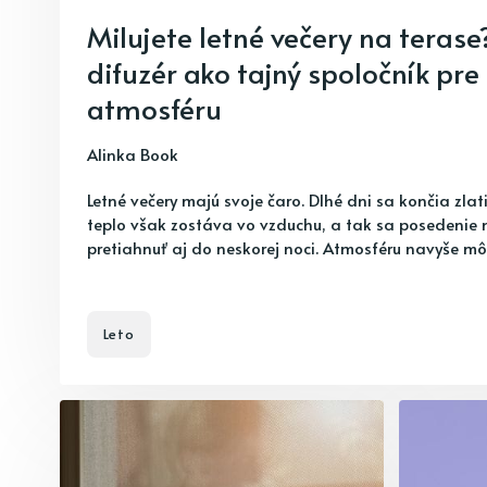
Milujete letné večery na teras
difuzér ako tajný spoločník pr
atmosféru
Alinka Book
Letné večery majú svoje čaro. Dlhé dni sa končia zl
teplo však zostáva vo vzduchu, a tak sa posedenie 
pretiahnuť aj do neskorej noci. Atmosféru navyše môž
Leto