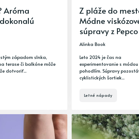
e? Aróma
Z pláže do mest
e dokonalú
Módne viskózov
súpravy z Pepco
Alinka Book
atistým západom slnka,
Leto 2024 je čas na
na terase či balkóne môže
experimentovanie s módou
e dotvoriť...
pohodlím. Súpravy pozostá
cyklistických šortiek...
Letné nápady