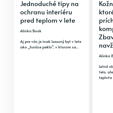
Jednoduché tipy na
Kožn
ochranu interiéru
ktor
pred teplom v lete
príc
komp
Alinka Book
Zbav
Aj pre vás je inak luxusný byt v lete
nav
ako „horúce peklo“, v ktorom sa...
Alinka 
Letné o
telo, al
teplota 