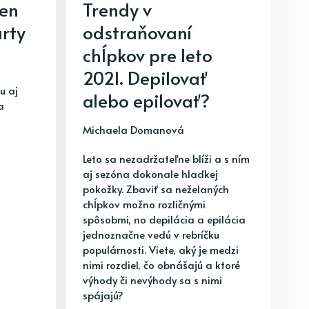
len
Trendy v
árty
odstraňovaní
chĺpkov pre leto
2021. Depilovať
u aj
alebo epilovať?
a
Michaela Domanová
Leto sa nezadržateľne blíži a s ním
aj sezóna dokonale hladkej
pokožky. Zbaviť sa neželaných
chĺpkov možno rozličnými
spôsobmi, no depilácia a epilácia
jednoznačne vedú v rebríčku
populárnosti. Viete, aký je medzi
nimi rozdiel, čo obnášajú a ktoré
výhody či nevýhody sa s nimi
spájajú?