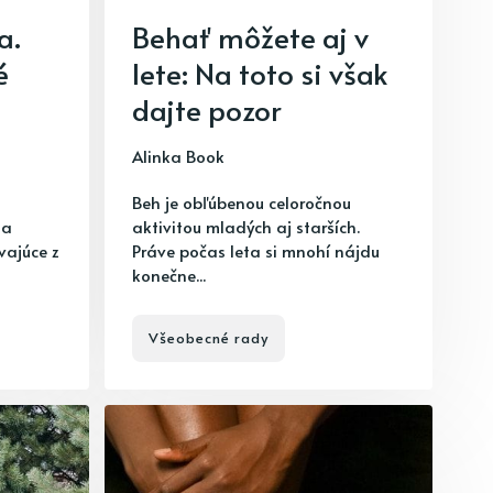
a.
Behať môžete aj v
é
lete: Na toto si však
dajte pozor
Alinka Book
Beh je obľúbenou celoročnou
 a
aktivitou mladých aj starších.
vajúce z
Práve počas leta si mnohí nájdu
konečne...
Všeobecné rady