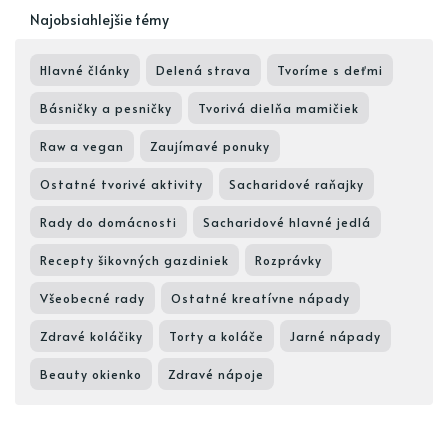
Najobsiahlejšie témy
Hlavné články
Delená strava
Tvoríme s deťmi
Básničky a pesničky
Tvorivá dielňa mamičiek
Raw a vegan
Zaujímavé ponuky
Ostatné tvorivé aktivity
Sacharidové raňajky
Rady do domácnosti
Sacharidové hlavné jedlá
Recepty šikovných gazdiniek
Rozprávky
Všeobecné rady
Ostatné kreatívne nápady
Zdravé koláčiky
Torty a koláče
Jarné nápady
Beauty okienko
Zdravé nápoje