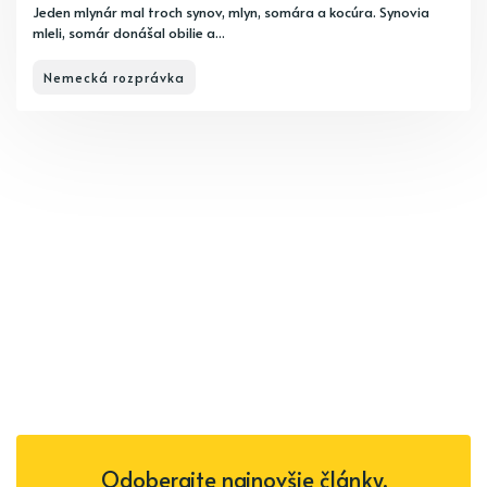
Jeden mlynár mal troch synov, mlyn, somára a kocúra. Synovia
mleli, somár donášal obilie a...
Nemecká rozprávka
Odoberajte najnovšie články.