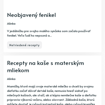
Neobjavený fenikel
Alinka
V jedálničku pre svojho malého synčeka som začala používať
fenikel. Veľa ľudí ho nepozná a...
Netriedené recepty
Recepty na kaše s materským
mliekom
Alinka
Mamičky, ktoré majú svoje materské mliečko a chceli by svojmu
dieťatku začať dávať detské kaše, nemusia hneď siahať po
mliečnych kašiach, ale stačí, ak si kúpia nemliečne kaše a dieťatku
pripravia výbornú večeru, alebo olovrant. Základná kaša, ktorú
môžete dostať, je ryžová instantná kaša, alebo ryžová krupička