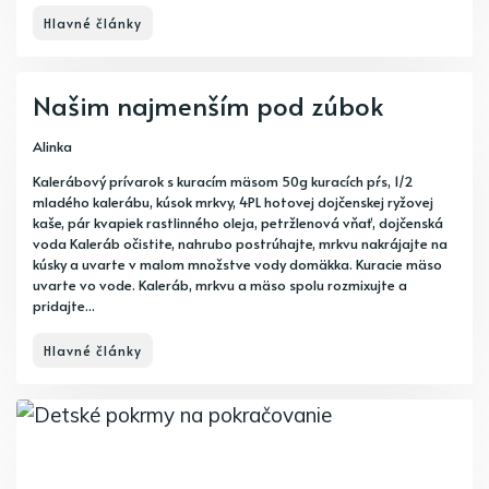
Hlavné články
Našim najmenším pod zúbok
Alinka
Kalerábový prívarok s kuracím mäsom 50g kuracích pŕs, 1/2
mladého kalerábu, kúsok mrkvy, 4PL hotovej dojčenskej ryžovej
kaše, pár kvapiek rastlinného oleja, petržlenová vňať, dojčenská
voda Kaleráb očistite, nahrubo postrúhajte, mrkvu nakrájajte na
kúsky a uvarte v malom množstve vody domäkka. Kuracie mäso
uvarte vo vode. Kaleráb, mrkvu a mäso spolu rozmixujte a
pridajte...
Hlavné články