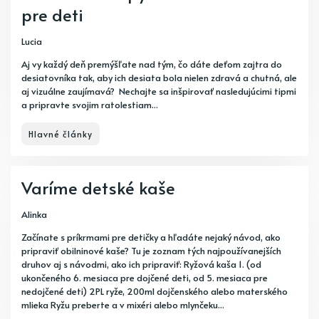
pre deti
Lucia
Aj vy každý deň premýšľate nad tým, čo dáte deťom zajtra do
desiatovníka tak, aby ich desiata bola nielen zdravá a chutná, ale
aj vizuálne zaujímavá? Nechajte sa inšpirovať nasledujúcimi tipmi
a pripravte svojim ratolestiam...
Hlavné články
Varíme detské kaše
Alinka
Začínate s príkrmami pre detičky a hľadáte nejaký návod, ako
pripraviť obilninové kaše? Tu je zoznam tých najpoužívanejších
druhov aj s návodmi, ako ich pripraviť: Ryžová kaša 1. (od
ukončeného 6. mesiaca pre dojčené deti, od 5. mesiaca pre
nedojčené deti) 2PL ryže, 200ml dojčenského alebo materského
mlieka Ryžu preberte a v mixéri alebo mlynčeku...