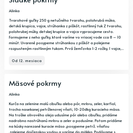
Alinka
Tvarohové guľky 250 g netučného tvarohu, polohrubá múka,
detská krupica, vajce, strúhanka z piškót, rastlinný tuk Z tvarohu,
polohrubej múky, detskej krupice a vajca vypracujeme cesto.
Formujeme z neho guľky, ktoré varíme vo vriacej vode cca 8 – 10
minút. Uvarené posypeme strúhankou z piškót a polejeme
rozpusteným rastlinným tukom. Prvá žemľovka 1-2 rožky, 1 vajce,...
Od 12. mesiaca
Mäsové pokrmy
Alinka
Kurča na zelenine malú cibuľku alebo pór, mrkvu, zeler, karfiol,
trocha nasekanej petržlenovej vňati, 10-20dkg kuracieho mäsa.
Na troške olivového oleja udusíme pór alebo cibuľku, pridáme
nadrobno nastrúhanú mrkvu a zeler a podusíme. Potom pridáme
na kúsky narezané kuracie mäso ,posypeme petrž. vňaťou
,zalejeme dojčenskou vodou a varíme do mäkka. Podávame s