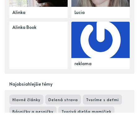
Alinka
Lucia
Alinka Book
reklama
Najobsiahlejšie témy
Hlavné články
Delená strava
Tvoríme s deťmi
Básničky a pesničky
Tvorivá dielňa mamičiek
Raw a vegan
Zaujímavé ponuky
Ostatné tvorivé aktivity
Sacharidové raňajky