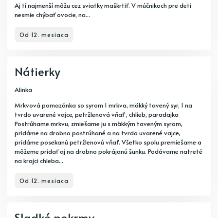
Aj tí najmenší môžu cez sviatky maškrtiť. V múčnikoch pre deti
nesmie chýbať ovocie, na...
Od 12. mesiaca
Nátierky
Alinka
Mrkvová pomazánka so syrom 1 mrkva, mäkký tavený syr, 1 na
tvrdo uvarené vajce, petržlenová vňať , chlieb, paradajka
Postrúhame mrkvu, zmiešame ju s mäkkým taveným syrom,
pridáme na drobno postrúhané a na tvrdo uvarené vajce,
pridáme posekanú petržlenovú vňať. Všetko spolu premiešame a
môžeme pridať aj na drobno pokrájanú šunku. Podávame natreté
na krajci chleba...
Od 12. mesiaca
Sladké pokrmy