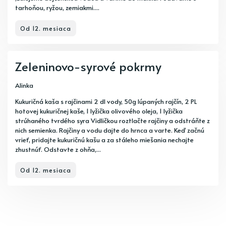
tarhoňou, ryžou, zemiakmi....
Od 12. mesiaca
Zeleninovo-syrové pokrmy
Alinka
Kukuričná kaša s rajčinami 2 dl vody, 50g lúpaných rajčín, 2 PL
hotovej kukuričnej kaše, 1 lyžička olivového oleja, 1 lyžička
strúhaného tvrdého syra Vidličkou roztlačte rajčiny a odstráňte z
nich semienka. Rajčiny a vodu dajte do hrnca a varte. Keď začnú
vrieť, pridajte kukuričnú kašu a za stáleho miešania nechajte
zhustnúť. Odstavte z ohňa,...
Od 12. mesiaca