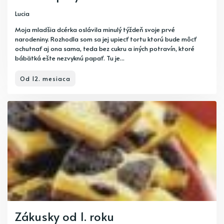
Lucia
Moja mladšia dcérka oslávila minulý týždeň svoje prvé
narodeniny. Rozhodla som sa jej upiecť tortu ktorú bude môcť
ochutnať aj ona sama, teda bez cukru a iných potravín, ktoré
bábätká ešte nezvyknú papať. Tu je...
Od 12. mesiaca
Zákusky od 1. roku