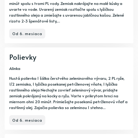
minút spolu s tromi PL vody. Zemiak nakrájajte na malé kúsky a
uvarte vo vode. Uvarený zemiak roztlačte spolu s lyžičkou
rastlinného oleja a zmiešajte s uvarenou jablčnou kašou. Zelené
rizoto 2-3 špenátové listy,...
Od 6. mesiaca
Polievky
Alinka
Hustá polievka 1 šálka čerstvého zeleninového vývaru, 2 PL ryže,
1/2 zemiaka, 1 lyžička posekanej petržlenovej vňate, 1 lyžička
rastlinného oleja Nechajte zovrieť zeleninový vývar, pridajte
zemiak pokrájaný na kocky a ryžu. Varte v prikrytom hrnci na
miernom ohni 20 minút. Primiešajte posekanú petržlenovú vňať a
rastlinný olej. Zajačia polievka so zeleninou 1 stehno...
Od 6. mesiaca