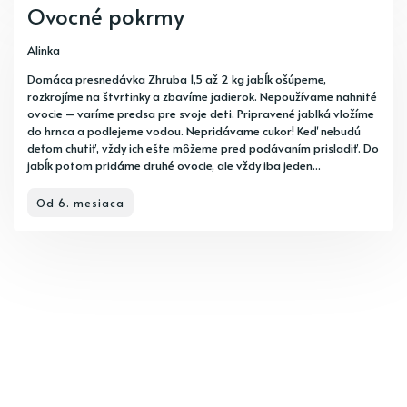
Ovocné pokrmy
Alinka
Domáca presnedávka Zhruba 1,5 až 2 kg jabĺk ošúpeme,
rozkrojíme na štvrtinky a zbavíme jadierok. Nepoužívame nahnité
ovocie – varíme predsa pre svoje deti. Pripravené jablká vložíme
do hrnca a podlejeme vodou. Nepridávame cukor! Keď nebudú
deťom chutiť, vždy ich ešte môžeme pred podávaním prisladiť. Do
jabĺk potom pridáme druhé ovocie, ale vždy iba jeden...
Od 6. mesiaca