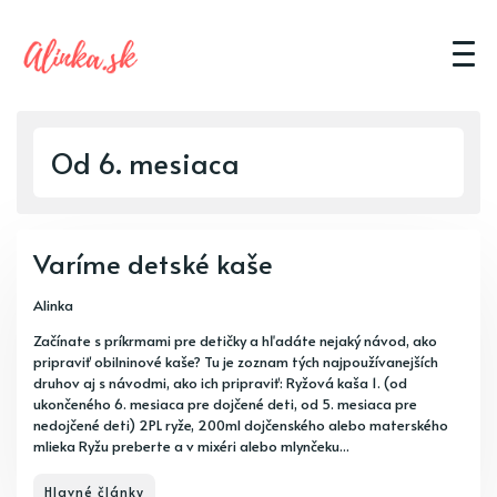
Od 6. mesiaca
Varíme detské kaše
Alinka
Začínate s príkrmami pre detičky a hľadáte nejaký návod, ako
pripraviť obilninové kaše? Tu je zoznam tých najpoužívanejších
druhov aj s návodmi, ako ich pripraviť: Ryžová kaša 1. (od
ukončeného 6. mesiaca pre dojčené deti, od 5. mesiaca pre
nedojčené deti) 2PL ryže, 200ml dojčenského alebo materského
mlieka Ryžu preberte a v mixéri alebo mlynčeku...
Hlavné články