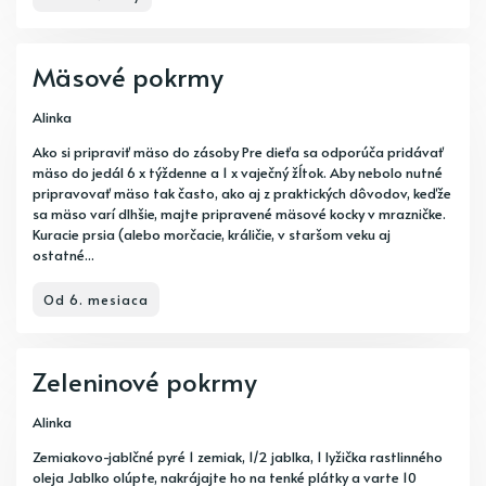
Mäsové pokrmy
Alinka
Ako si pripraviť mäso do zásoby Pre dieťa sa odporúča pridávať
mäso do jedál 6 x týždenne a 1 x vaječný žĺtok. Aby nebolo nutné
pripravovať mäso tak často, ako aj z praktických dôvodov, keďže
sa mäso varí dlhšie, majte pripravené mäsové kocky v mrazničke.
Kuracie prsia (alebo morčacie, králičie, v staršom veku aj
ostatné...
Od 6. mesiaca
Zeleninové pokrmy
Alinka
Zemiakovo-jablčné pyré 1 zemiak, 1/2 jablka, 1 lyžička rastlinného
oleja Jablko olúpte, nakrájajte ho na tenké plátky a varte 10