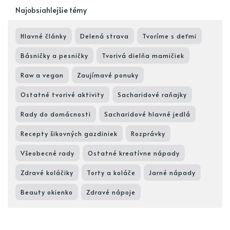
Najobsiahlejšie témy
Hlavné články
Delená strava
Tvoríme s deťmi
Básničky a pesničky
Tvorivá dielňa mamičiek
Raw a vegan
Zaujímavé ponuky
Ostatné tvorivé aktivity
Sacharidové raňajky
Rady do domácnosti
Sacharidové hlavné jedlá
Recepty šikovných gazdiniek
Rozprávky
Všeobecné rady
Ostatné kreatívne nápady
Zdravé koláčiky
Torty a koláče
Jarné nápady
Beauty okienko
Zdravé nápoje