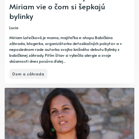
Miriam vie o čom si šepkajú
bylinky
Lucia
Miriam Latečková je mama, majiteľka e-shopu Babičkina
záhrada, blogerka, organizátorka detoxikačných pobytov a v
neposlednom rade autorka svojho knižného debutu Bylinky z
babičkinej záhrady. Pitím štiav si vyliečila alergie a svoje
skúsenosti dnes posúva ďalej...
Dom a záhrada