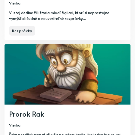
Vierka
V istej dedine žili štyria mladí figliari, ktorí si neprestajne
vymýšľali čudné a neuveriteľné rozprávky....
Rozprávky
Prorok Rak
Vierka
Šelma sedliak nemal už nič na svojom bydle, iba jednu kravu, pri