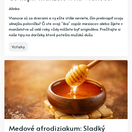
Alinka
Vianoce sú za dverami a vy ešte stále neviete, čím prekvapiť svoju
silnejšiu polovičku? Či ste svoji “iba” zopár mesiacov alebo žijete v
manželstve už celé roky, vždy môžete byť originálna. Prečítajte si
naše tipy na darčeky, ktoré potešia mužskú dušu.
Vzťahy
Medové afrodiziakum: Sladký