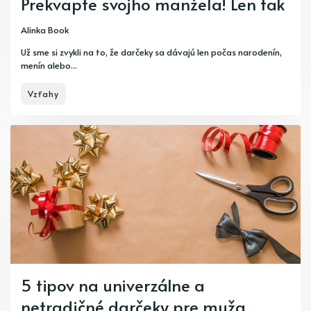
Prekvapte svojho manžela! Len tak
Alinka Book
Už sme si zvykli na to, že darčeky sa dávajú len počas narodenín,
menín alebo...
Vzťahy
5 tipov na univerzálne a
netradičné darčeky pre muža