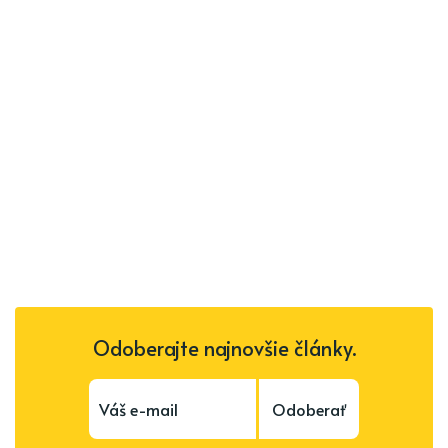
Odoberajte najnovšie články.
Odoberať