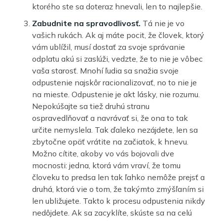
ktorého ste sa doteraz hnevali, len to najlepšie.
Zabudnite na spravodlivosť.
Tá nie je vo
vašich rukách. Ak aj máte pocit, že človek, ktorý
vám ublížil, musí dostať za svoje správanie
odplatu akú si zaslúži, vedzte, že to nie je vôbec
vaša starosť. Mnohí ľudia sa snažia svoje
odpustenie najskôr racionalizovať, no to nie je
na mieste. Odpustenie je akt lásky, nie rozumu.
Nepokúšajte sa tiež druhú stranu
ospravedlňovať a navrávať si, že ona to tak
určite nemyslela. Tak ďaleko nezájdete, len sa
zbytočne opäť vrátite na začiatok, k hnevu.
Možno cítite, akoby vo vás bojovali dve
mocnosti: jedna, ktorá vám vraví, že tomu
človeku to predsa len tak ľahko nemôže prejsť a
druhá, ktorá vie o tom, že takýmto zmýšľaním si
len ubližujete. Takto k procesu odpustenia nikdy
nedôjdete. Ak sa zacyklíte, skúste sa na celú