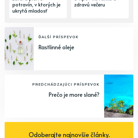
potravín, v ktorých je
zdravú večeru
ukrytá mladosť
ĎALŠÍ PRÍSPEVOK
Rastlinné oleje
PREDCHÁDZAJÚCI PRÍSPEVOK
Prečo je more slané?
Odoberajte najnovšie články.