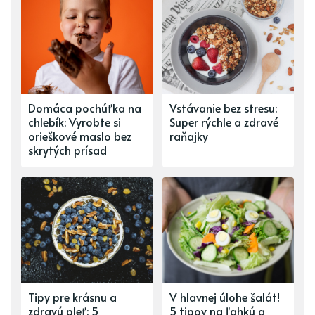
Domáca pochúťka na
Vstávanie bez stresu:
chlebík: Vyrobte si
Super rýchle a zdravé
orieškové maslo bez
raňajky
skrytých prísad
Tipy pre krásnu a
V hlavnej úlohe šalát!
zdravú pleť: 5
5 tipov na ľahkú a