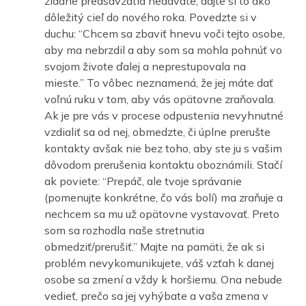
žiadne predsavzatia nedávate, dajte si to ako
dôležitý cieľ do nového roka. Povedzte si v
duchu: “Chcem sa zbaviť hnevu voči tejto osobe,
aby ma nebrzdil a aby som sa mohla pohnúť vo
svojom živote ďalej a neprestupovala na
mieste.” To vôbec neznamená, že jej máte dať
voľnú ruku v tom, aby vás opätovne zraňovala.
Ak je pre vás v procese odpustenia nevyhnutné
vzdialiť sa od nej, obmedzte, či úplne prerušte
kontakty avšak nie bez toho, aby ste ju s vašim
dôvodom prerušenia kontaktu oboznámili. Stačí
ak poviete: “Prepáč, ale tvoje správanie
(pomenujte konkrétne, čo vás bolí) ma zraňuje a
nechcem sa mu už opätovne vystavovať. Preto
som sa rozhodla naše stretnutia
obmedziť/prerušiť.” Majte na pamäti, že ak si
problém nevykomunikujete, váš vzťah k danej
osobe sa zmení a vždy k horšiemu. Ona nebude
vedieť, prečo sa jej vyhýbate a vaša zmena v