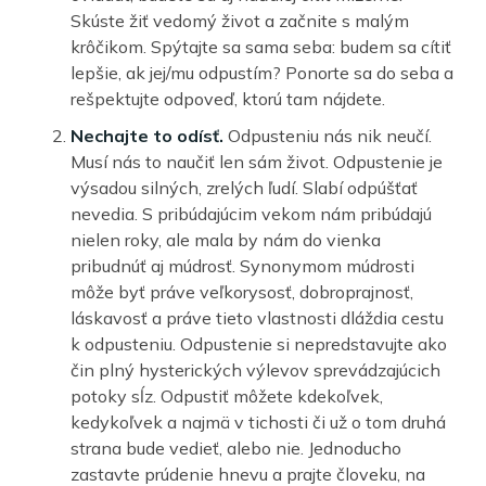
Skúste žiť vedomý život a začnite s malým
krôčikom. Spýtajte sa sama seba: budem sa cítiť
lepšie, ak jej/mu odpustím? Ponorte sa do seba a
rešpektujte odpoveď, ktorú tam nájdete.
Nechajte to odísť.
Odpusteniu nás nik neučí.
Musí nás to naučiť len sám život. Odpustenie je
výsadou silných, zrelých ľudí. Slabí odpúšťať
nevedia. S pribúdajúcim vekom nám pribúdajú
nielen roky, ale mala by nám do vienka
pribudnúť aj múdrosť. Synonymom múdrosti
môže byť práve veľkorysosť, dobroprajnosť,
láskavosť a práve tieto vlastnosti dláždia cestu
k odpusteniu. Odpustenie si nepredstavujte ako
čin plný hysterických výlevov sprevádzajúcich
potoky sĺz. Odpustiť môžete kdekoľvek,
kedykoľvek a najmä v tichosti či už o tom druhá
strana bude vedieť, alebo nie. Jednoducho
zastavte prúdenie hnevu a prajte človeku, na