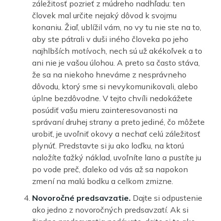
záležitosť pozrieť z múdreho nadhľadu: ten
človek mal určite nejaký dôvod k svojmu
konaniu. Žiaľ, ublížil vám, no vy tu nie ste na to,
aby ste pátrali v duši iného človeka po jeho
najhlbších motívoch, nech sú už akékoľvek a to
ani nie je vašou úlohou. A preto sa často stáva,
že sa na niekoho hneváme z nesprávneho
dôvodu, ktorý sme si nevykomunikovali, alebo
úplne bezdôvodne. V tejto chvíli nedokážete
posúdiť vašu mieru zainteresovanosti na
správaní druhej strany a preto jediné, čo môžete
urobiť, je uvoľniť okovy a nechať celú záležitosť
plynúť. Predstavte si ju ako loďku, na ktorú
naložíte ťažký náklad, uvoľníte lano a pustíte ju
po vode preč, ďaleko od vás až sa napokon
zmení na malú bodku a celkom zmizne.
Novoročné predsavzatie.
Dajte si odpustenie
ako jedno z novoročných predsavzatí. Ak si