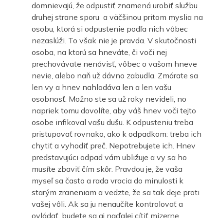
domnievajú, že odpustiť znamená urobiť službu
druhej strane sporu a väčšinou pritom myslia na
osobu, ktorá si odpustenie podľa nich vôbec
nezaslúži. To však nie je pravda. V skutočnosti
osoba, na ktorú sa hneváte, či voči nej
prechovávate nenávisť, vôbec o vašom hneve
nevie, alebo naň už dávno zabudla. Zmárate sa
len vy a hnev nahlodáva len a len vašu
osobnosť. Možno ste sa už roky nevideli, no
napriek tomu dovolíte, aby váš hnev voči tejto
osobe infikoval vašu dušu. K odpusteniu treba
pristupovať rovnako, ako k odpadkom: treba ich
chytiť a vyhodiť preč. Nepotrebujete ich. Hnev
predstavujúci odpad vám ubližuje a vy sa ho
musíte zbaviť čím skôr. Pravdou je, že vaša
myseľ sa často a rada vracia do minulosti k
starým zraneniam a vedzte, že sa tak deje proti
vašej vôli. Ak sa ju nenaučíte kontrolovať a
ovládať, budete sa aj naďalej cítiť mizerne.