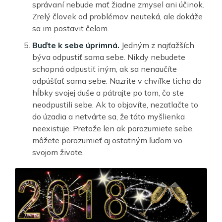
správaní nebude mať žiadne zmysel ani účinok.
Zrelý človek od problémov neuteká, ale dokáže
sa im postaviť čelom.
Buďte k sebe úprimná.
Jedným z najťažších
býva odpustiť sama sebe. Nikdy nebudete
schopná odpustiť iným, ak sa nenaučíte
odpúšťať sama sebe. Nazrite v chvíľke ticha do
hĺbky svojej duše a pátrajte po tom, čo ste
neodpustili sebe. Ak to objavíte, nezatlačte to
do úzadia a netvárte sa, že táto myšlienka
neexistuje. Pretože len ak porozumiete sebe,
môžete porozumieť aj ostatným ľuďom vo
svojom živote.