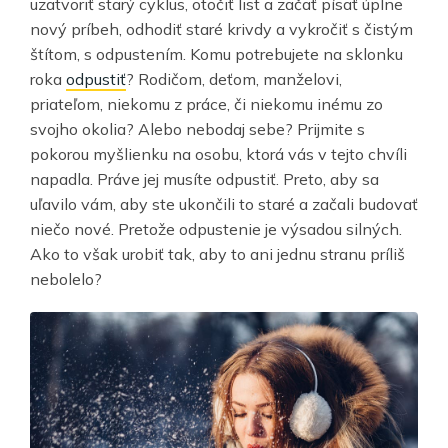
uzatvoriť starý cyklus, otočiť list a začať písať úplne
nový príbeh, odhodiť staré krivdy a vykročiť s čistým
štítom, s odpustením. Komu potrebujete na sklonku
roka
odpustiť
? Rodičom, deťom, manželovi,
priateľom, niekomu z práce, či niekomu inému zo
svojho okolia? Alebo nebodaj sebe? Prijmite s
pokorou myšlienku na osobu, ktorá vás v tejto chvíli
napadla. Práve jej musíte odpustiť. Preto, aby sa
uľavilo vám, aby ste ukončili to staré a začali budovať
niečo nové. Pretože odpustenie je výsadou silných.
Ako to však urobiť tak, aby to ani jednu stranu príliš
nebolelo?