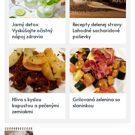
Jarný detox:
Recepty delenej stravy:
Vyskúšajte očistný
Lahodné sacharidové
nápoj zdravia
polievky
Hliva s kyslou
Grilovaná zelenina so
kapustou a pečenými
slaninkou
zemiakmi