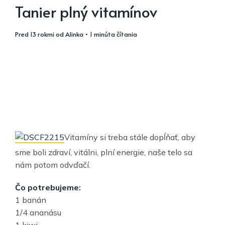
Tanier plný vitamínov
pred 13 rokmi
od
Alinka
• 1 minúta čítania
Vitamíny si treba stále dopĺňať, aby
sme boli zdraví, vitálni, plní energie, naše telo sa
nám potom odvďačí.
Čo potrebujeme:
1 banán
1/4 ananásu