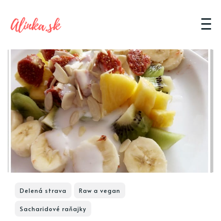
Delená strava
Raw a vegan
Sacharidové raňajky