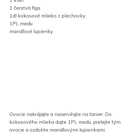
1 kiwi
1 čerstvá figa
1dl kokosové mlieko z plechovky
1PL medu
mandľové lupienky
Ovocie nakrájajte a naservírujte na tanier. Do
kokosového mlieka dajte 1PL medu, prelejte tým
ovocie a ozdobte mandľovými lupienkami.