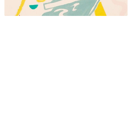
Píšeme pre mamičky aj oteckov. Kreatívne nápady
pre čas s deťmi. Články o rodine, básničky a pesničky