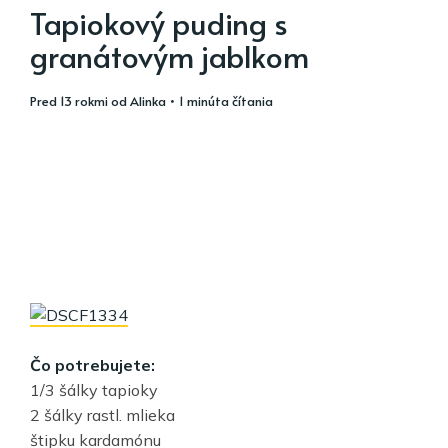
Tapiokový puding s
granátovým jablkom
pred 13 rokmi
od
Alinka
• 1 minúta čítania
Čo potrebujete:
1/3 šálky tapioky
2 šálky rastl. mlieka
štipku kardamónu