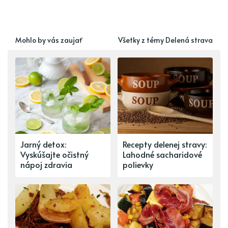
Mohlo by vás zaujať
Všetky z témy Delená strava
Jarný detox:
Recepty delenej stravy:
Vyskúšajte očistný
Lahodné sacharidové
nápoj zdravia
polievky