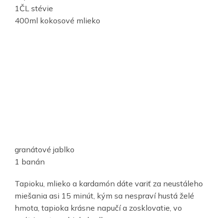
1ČL stévie
400ml kokosové mlieko
granátové jablko
1 banán
Tapioku, mlieko a kardamón dáte variť za neustáleho
miešania asi 15 minút, kým sa nespraví hustá želé
hmota, tapioka krásne napučí a zosklovatie, vo