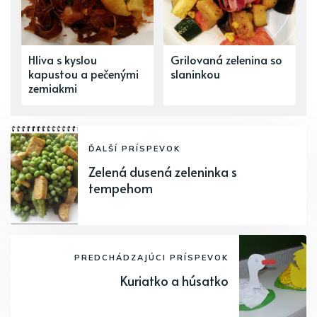
Hliva s kyslou
Grilovaná zelenina so
kapustou a pečenými
slaninkou
zemiakmi
ĎALŠÍ PRÍSPEVOK
Zelená dusená zeleninka s
tempehom
PREDCHÁDZAJÚCI PRÍSPEVOK
Kuriatko a húsatko