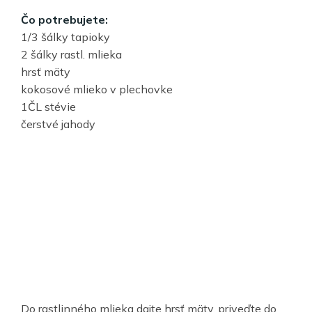
Čo potrebujete:
1/3 šálky tapioky
2 šálky rastl. mlieka
hrsť mäty
kokosové mlieko v plechovke
1ČL stévie
čerstvé jahody
Do rastlinného mlieka dajte hrsť mäty, priveďte do