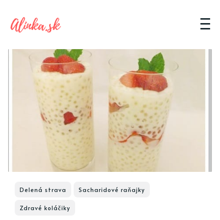
Delená strava
Sacharidové raňajky
Zdravé koláčiky