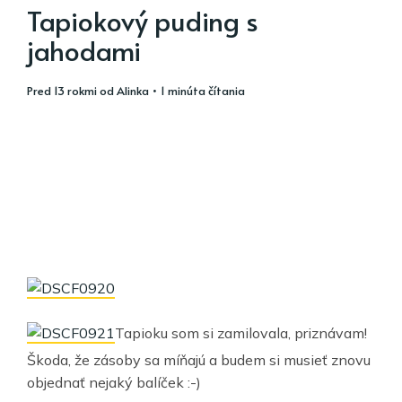
Tapiokový puding s
jahodami
pred 13 rokmi
od
Alinka
• 1 minúta čítania
Tapioku som si zamilovala, priznávam!
Škoda, že zásoby sa míňajú a budem si musieť znovu
objednať nejaký balíček :-)