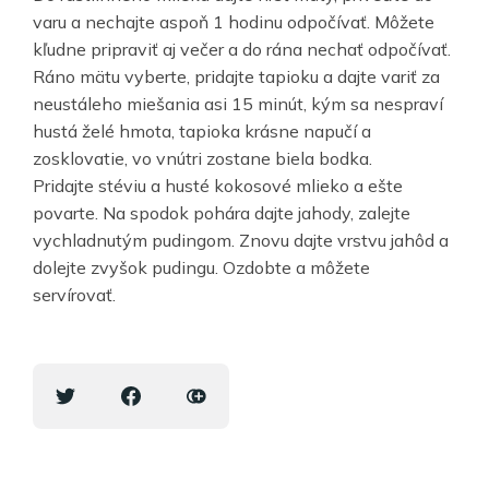
varu a nechajte aspoň 1 hodinu odpočívať. Môžete
kľudne pripraviť aj večer a do rána nechať odpočívať.
Ráno mätu vyberte, pridajte tapioku a dajte variť za
neustáleho miešania asi 15 minút, kým sa nespraví
hustá želé hmota, tapioka krásne napučí a
zosklovatie, vo vnútri zostane biela bodka.
Pridajte stéviu a husté kokosové mlieko a ešte
povarte. Na spodok pohára dajte jahody, zalejte
vychladnutým pudingom. Znovu dajte vrstvu jahôd a
dolejte zvyšok pudingu. Ozdobte a môžete
servírovať.