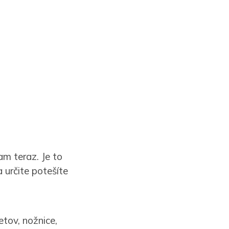
m teraz. Je to
 určite potešíte
etov, nožnice,