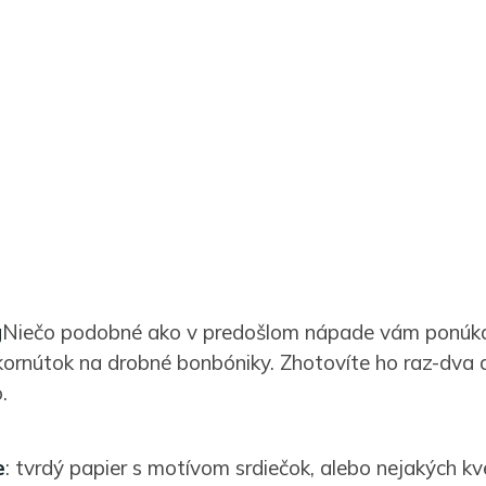
Niečo podobné ako v predošlom nápade vám ponúka
 kornútok na drobné bonbóniky. Zhotovíte ho raz-dva a
.
e
: tvrdý papier s motívom srdiečok, alebo nejakých kv