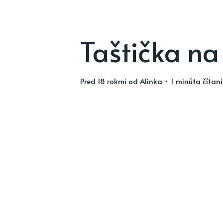
Taštička na
pred 18 rokmi
od
Alinka
• 1 minúta čítan