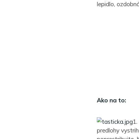
lepidlo, ozdobn
Ako na to:
1.
predlohy vystri