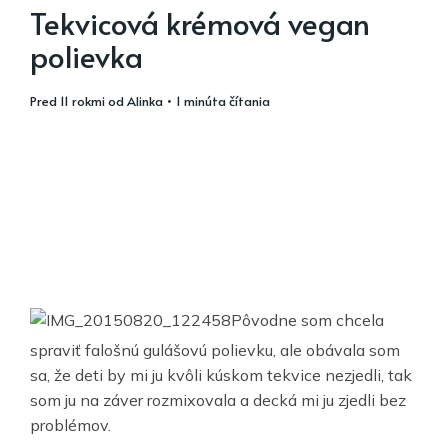
Tekvicová krémová vegan
polievka
pred 11 rokmi
od
Alinka
• 1 minúta čítania
Pôvodne som chcela
spraviť falošnú gulášovú polievku, ale obávala som
sa, že deti by mi ju kvôli kúskom tekvice nezjedli, tak
som ju na záver rozmixovala a decká mi ju zjedli bez
problémov.