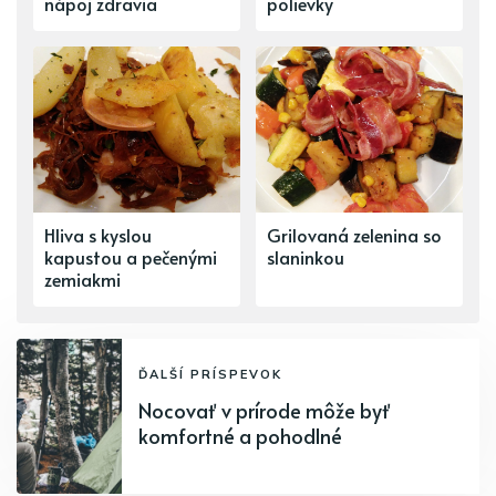
nápoj zdravia
polievky
Hliva s kyslou
Grilovaná zelenina so
kapustou a pečenými
slaninkou
zemiakmi
ĎALŠÍ PRÍSPEVOK
Nocovať v prírode môže byť
komfortné a pohodlné