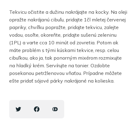
Tekvicu očistite a dužinu nakrájajte na kocky. Na oleji
opražte nakrájanú cibuľu, pridajte 1čl mletej červenej
papriky, chvíľku popražte, pridajte tekvicu, zalejte
vodou, osoľte, okoreňte, pridajte sušenú zeleninu
(1PL) a varte cca 10 minút od zovretia. Potom ak
máte problém s tými kúskami tekvice, resp. celou
cibuľkou, ako ja, tak ponorným mixérom rozmixujte
na hladký krém. Servírujte na tanier. Ozdobte
posekanou petržlenovou vňaťou. Prípadne môžete
ešte pridať sójové párky nakrájané na kolieska.