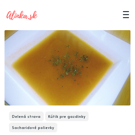
Delená strava
Kútik pre gazdinky
Sacharidové polievky