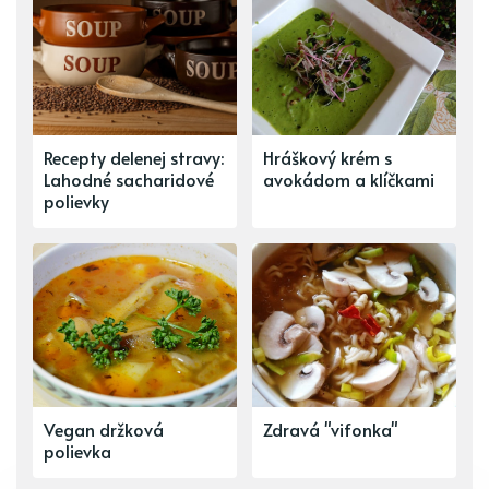
Recepty delenej stravy:
Hráškový krém s
Lahodné sacharidové
avokádom a klíčkami
polievky
Vegan držková
Zdravá "vifonka"
polievka