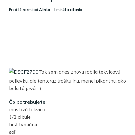
pred 13 rokmi
od
Alinka
• 1 minúta čítania
Tak som dnes znovu robila tekvicovú
polievku, ale tentoraz trošku inú, menej pikantnú, ako
bola tá prvá :-)
Čo potrebujete:
maslová tekvica
1/2 cibule
hrsť tymiánu
soľ