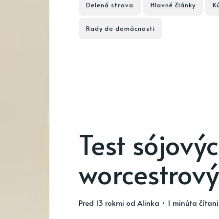
Delená strava
Hlavné články
K
Rady do domácnosti
Test sójový
worcestrov
pred 13 rokmi
od
Alinka
• 1 minúta čítan