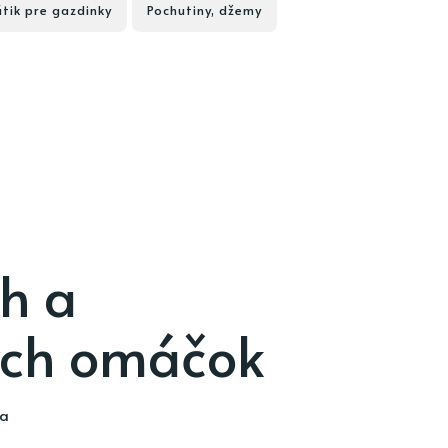
útik pre gazdinky
Pochutiny, džemy
ch a
ých omáčok
ia