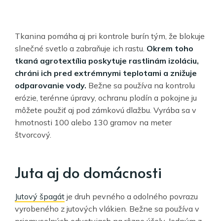
Tkanina pomáha aj pri kontrole burín tým, že blokuje
slnečné svetlo a zabraňuje ich rastu.
Okrem toho
tkaná agrotextília poskytuje rastlinám izoláciu,
chráni ich pred extrémnymi teplotami a znižuje
odparovanie vody.
Bežne sa používa na kontrolu
erózie, terénne úpravy, ochranu plodín a pokojne ju
môžete použiť aj pod zámkovú dlažbu. Vyrába sa v
hmotnosti 100 alebo 130 gramov na meter
štvorcový.
Juta aj do domácnosti
Jutový špagát
je druh pevného a odolného povrazu
vyrobeného z jutových vlákien. Bežne sa používa v
priemyselných odvetviach na rôzne účely. Jedným z