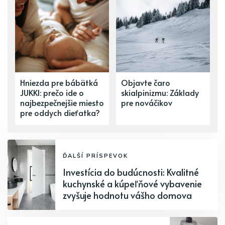
Hniezda pre bábätká
Objavte čaro
JUKKI: prečo ide o
skialpinizmu: Základy
najbezpečnejšie miesto
pre nováčikov
pre oddych dieťatka?
ĎALŠÍ PRÍSPEVOK
Investícia do budúcnosti: Kvalitné
kuchynské a kúpeľňové vybavenie
zvyšuje hodnotu vášho domova