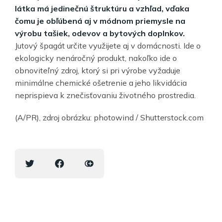
látka má jedinečnú štruktúru a vzhľad, vďaka
čomu je obľúbená aj v módnom priemysle na
výrobu tašiek, odevov a bytových doplnkov.
Jutový špagát určite využijete aj v domácnosti. Ide o
ekologicky nenáročný produkt, nakoľko ide o
obnoviteľný zdroj, ktorý si pri výrobe vyžaduje
minimálne chemické ošetrenie a jeho likvidácia
neprispieva k znečisťovaniu životného prostredia.
(A/PR), zdroj obrázku: photowind / Shutterstock.com