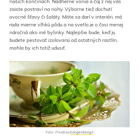
našich končinách. Nádherne vonia a čaj z nej vás
zaiste postraví na nohy. Výborne tiež dochutí
ovocné šťavy či šaláty. Mäte sa darí v interiéri, má
rada mierne vlhkú pôdu a na svetlo je o čosi menej
náročná ako iné bylinky. Najlepšie bude, keď ju
budete pestovať izolovanú od ostatných rastlín,
mohla by ich totiž udusiť.
Foto: Pixabay/
congerdesign