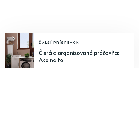
ĎALŠÍ PRÍSPEVOK
Čistá a organizovaná práčovňa:
Ako na to
PREDCHÁDZAJÚCI PRÍSPEVOK
6 tipov pre čistý domov s domácimi
miláčikmi
Odoberajte najnovšie články.
Odoberať