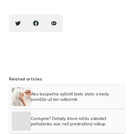
Related articles
Ako bezpečne vyčistiť biele zlato a kedy
pomôže už len odborník
Cestujete? Detaily, ktoré môžu zabolieť
peňaženku viac než predražený nákup
Hra je práca dieťaťa: Ako nenápadne urobiť z
detskej izby školu hrou