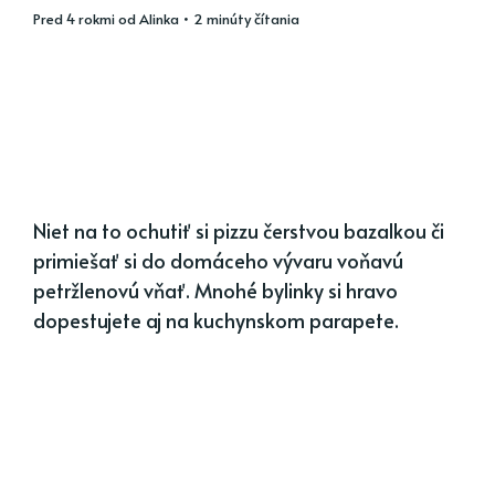
pred 4 rokmi
od
Alinka
• 2 minúty čítania
Niet na to ochutiť si pizzu čerstvou bazalkou či
primiešať si do domáceho vývaru voňavú
petržlenovú vňať. Mnohé bylinky si hravo
dopestujete aj na kuchynskom parapete.