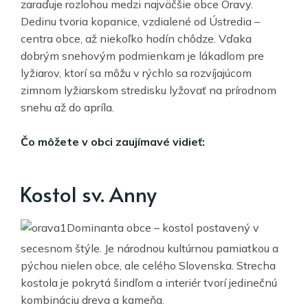
zaraďuje rozlohou medzi najväčšie obce Oravy.
Dedinu tvoria kopanice, vzdialené od Ústredia –
centra obce, až niekoľko hodín chôdze. Vďaka
dobrým snehovým podmienkam je lákadlom pre
lyžiarov, ktorí sa môžu v rýchlo sa rozvíjajúcom
zimnom lyžiarskom stredisku lyžovať na prírodnom
snehu až do apríla.
Čo môžete v obci zaujímavé vidieť:
Kostol sv. Anny
Dominanta obce – kostol postavený v
secesnom štýle. Je národnou kultúrnou pamiatkou a
pýchou nielen obce, ale celého Slovenska. Strecha
kostola je pokrytá šindľom a interiér tvorí jedinečnú
kombináciu dreva a kameňa.