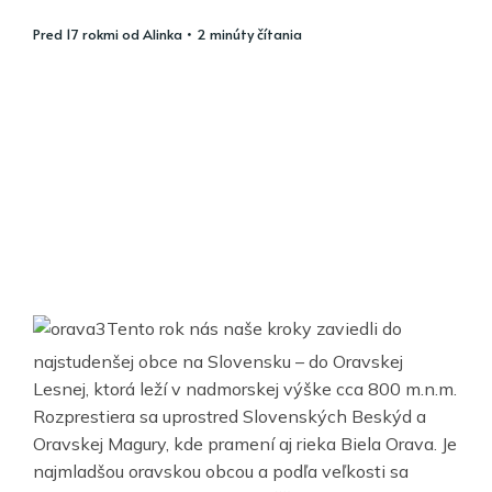
pred 17 rokmi
od
Alinka
• 2 minúty čítania
Tento rok nás naše kroky zaviedli do
najstudenšej obce na Slovensku – do Oravskej
Lesnej, ktorá leží v nadmorskej výške cca 800 m.n.m.
Rozprestiera sa uprostred Slovenských Beskýd a
Oravskej Magury, kde pramení aj rieka Biela Orava. Je
najmladšou oravskou obcou a podľa veľkosti sa