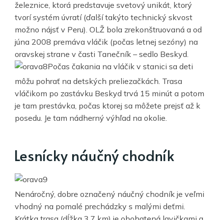
železnice, ktorá predstavuje svetový unikát, ktorý
tvorí systém úvratí (ďalší takýto technický skvost
možno nájsť v Peru). OLŽ bola zrekonštruovaná a od
júna 2008 premáva vláčik (počas letnej sezóny) na
oravskej strane v časti Tanečník – sedlo Beskyd.
Počas čakania na vláčik v stanici sa deti
môžu pohrať na detských preliezačkách. Trasa
vláčikom po zastávku Beskyd trvá 15 minút a potom
je tam prestávka, počas ktorej sa môžete prejsť až k
posedu. Je tam nádherný výhľad na okolie.
Lesnícky náučný chodník
Nenáročný, dobre označený náučný chodník je veľmi
vhodný na pomalé prechádzky s malými deťmi.
Krátka trasa (dĺžka 3,7 km) je obohatená lavičkami a