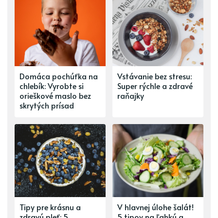
Domáca pochúťka na
Vstávanie bez stresu:
chlebík: Vyrobte si
Super rýchle a zdravé
orieškové maslo bez
raňajky
skrytých prísad
Tipy pre krásnu a
V hlavnej úlohe šalát!
zdravú pleť: 5
5 tipov na ľahkú a