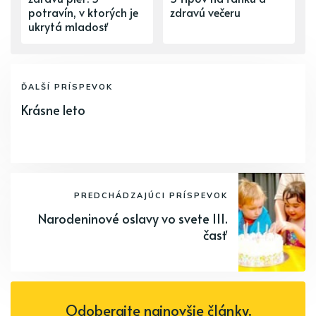
potravín, v ktorých je
zdravú večeru
ukrytá mladosť
ĎALŠÍ PRÍSPEVOK
Krásne leto
PREDCHÁDZAJÚCI PRÍSPEVOK
Narodeninové oslavy vo svete III.
časť
Odoberajte najnovšie články.