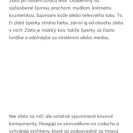
zlato pri nosení stráca lesk. Usadeniny sú
spôsobené špinou, prachom, mydlom, krémami,
kozmetikou, šupinami kože alebo telesného tuku. To,
či zlaté šperky stratia farbu, závisí aj od obsahu zlata
v nich: Zlato je mäkký kov, takže šperky sú často
tvrdšie a odolnejšie so striebrom alebo meďou.
Nie zlato sa ničí, ale ostatné spomínané kovové
komponenty. Reagujú so sírovodíkom vo vzduchu a
vytvárajú siričitany, ktoré sú zodpovedné za tmavú