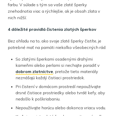
farbu. V súlade s tým sa vaše zlaté šperky
znehodnotia viac a rýchlejšie, ak je obsah zlata v
nich nižší.
4 dôležité pravidlá čistenia zlatých šperkov
Bez ohľadu na to, ako svoje zlaté šperky čistíte, je
potrebné mať na pamäti niekoľko všeobecných rád:
So zlatými šperkami osadenými drahými
kameňmi alebo perlami si nechajte poradiť v
dobrom zlatníctve
, pretože tieto materiály
neznášajú každý čistiaci prostriedok.
Pri čistení v domácom prostredí nepoužívajte
drsné čistiace prostriedky alebo tvrdé kefy, aby
nedošlo k poškriabaniu.
Nepoužívajte horúcu alebo dokonca vriacu vodu.