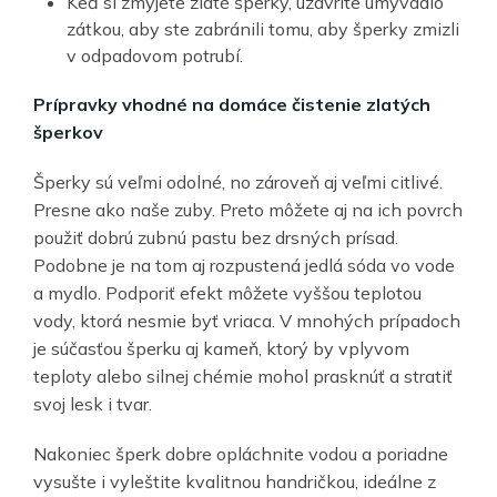
Keď si zmyjete zlaté šperky, uzavrite umývadlo
zátkou, aby ste zabránili tomu, aby šperky zmizli
v odpadovom potrubí.
Prípravky vhodné na domáce čistenie zlatých
šperkov
Šperky sú veľmi odolné, no zároveň aj veľmi citlivé.
Presne ako naše zuby. Preto môžete aj na ich povrch
použiť dobrú zubnú pastu bez drsných prísad.
Podobne je na tom aj rozpustená jedlá sóda vo vode
a mydlo. Podporiť efekt môžete vyššou teplotou
vody, ktorá nesmie byť vriaca. V mnohých prípadoch
je súčasťou šperku aj kameň, ktorý by vplyvom
teploty alebo silnej chémie mohol prasknúť a stratiť
svoj lesk i tvar.
Nakoniec šperk dobre opláchnite vodou a poriadne
vysušte i vyleštite kvalitnou handričkou, ideálne z