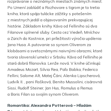
rozprávanie o neznámych miestach známych miest.
Po Umení zablúdiť a Rozhovore s tigrom je to tretia
kniha, ktorá spája tulácke zážitky s potešením
z miestnych jedál a objavovaním prekvapujúcej
histórie. Základom knihy Káva od Felliniho sú dva
Filanove splnené sľuby. Cesta cez Viedeň, Mníchov
a Zürich do Kostnice, pri príležitosti výročia upálenia
Jana Husa. A putovanie so synom Oliverom za
klobásami a svetoznámymi naivnými obrazmi, ktoré
tvoria slovenskí umelci v Srbsku. Káva od Felliniho je
stará dobrá filanovka. Lenže nová. V knihe účinkujú:
Amadeus Mozart, Silvia Rea, Paľo Babka, Federico
Fellini, Salome Alt, Matej Čáni, Alenka Lipscherová,
Ludvík II. , pani Rošková, Benito Mussolini, cisárovná
Sissi, Rudolf Steiner, Jan Hus, Romulus a Remus
a Boris Filan so svojím synom Oliverom.
Romantika: Alexandra Potterová – Hľadám