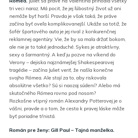
Rómea.
Juliet sa práve na Valentína prihodia všetky
tri veci naraz. Má pocit, že jej ľúbostný život už ani
nemôže byť horší. Pravda je však taká, že práve
začína byť oveľa komplikovanejší. Ukáže sa totiž, že
šofér športového auta je jej rival z konkurenčnej
reklamnej agentúry. Vie, že by sa mala držať bokom,
ale nie je to také jednoduché. Sykes je atraktívny,
sexy a šarmantný. A keď ju pozve na víkend do
Verony – dejiska najznámejšej Shakespearovej
tragédie – začína Juliet veriť, že našla konečne
svojho Rómea. Ale stojí za to, aby riskovala
absolútne všetko? Sú si naozaj súdení? Alebo má
skutočného Rómea rovno pod nosom?
Rozkošne vtipný román Alexandry Potterovej je o
vášni, pravde a o tom, že cesta k pravej láske môže
byť poriadne tŕnistá.
Román pre ženy: Gill Paul – Tajná manželka.