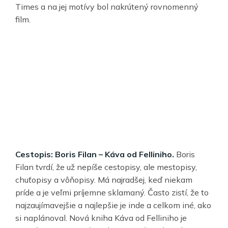
Times a na jej motívy bol nakrútený rovnomenný
film.
Cestopis: Boris Filan – Káva od Felliniho.
Boris
Filan tvrdí, že už nepíše cestopisy, ale mestopisy,
chuťopisy a vôňopisy. Má najradšej, keď niekam
príde a je veľmi príjemne sklamaný. Často zistí, že to
najzaujímavejšie a najlepšie je inde a celkom iné, ako
si naplánoval. Nová kniha Káva od Felliniho je