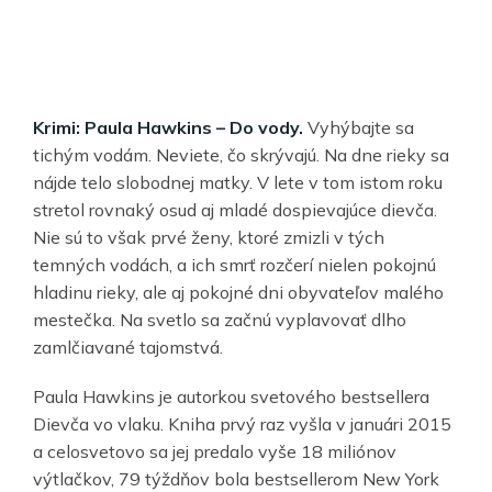
Krimi: Paula Hawkins – Do vody.
Vyhýbajte sa
tichým vodám. Neviete, čo skrývajú. Na dne rieky sa
nájde telo slobodnej matky. V lete v tom istom roku
stretol rovnaký osud aj mladé dospievajúce dievča.
Nie sú to však prvé ženy, ktoré zmizli v tých
temných vodách, a ich smrť rozčerí nielen pokojnú
hladinu rieky, ale aj pokojné dni obyvateľov malého
mestečka. Na svetlo sa začnú vyplavovať dlho
zamlčiavané tajomstvá.
Paula Hawkins je autorkou svetového bestsellera
Dievča vo vlaku. Kniha prvý raz vyšla v januári 2015
a celosvetovo sa jej predalo vyše 18 miliónov
výtlačkov, 79 týždňov bola bestsellerom New York