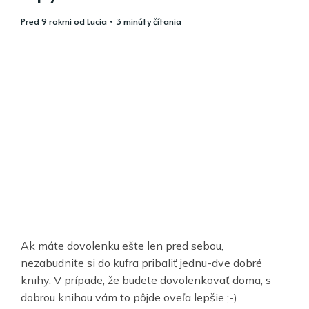
pred 9 rokmi
od
Lucia
• 3 minúty čítania
Ak máte dovolenku ešte len pred sebou,
nezabudnite si do kufra pribaliť jednu-dve dobré
knihy. V prípade, že budete dovolenkovať doma, s
dobrou knihou vám to pôjde oveľa lepšie ;-)