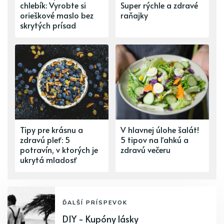
chlebík: Vyrobte si
Super rýchle a zdravé
orieškové maslo bez
raňajky
skrytých prísad
Tipy pre krásnu a
V hlavnej úlohe šalát!
zdravú pleť: 5
5 tipov na ľahkú a
potravín, v ktorých je
zdravú večeru
ukrytá mladosť
ĎALŠÍ PRÍSPEVOK
DIY - Kupóny lásky