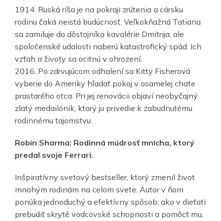
1914. Ruská ríša je na pokraji zrútenia a cársku
rodinu čaká neistá budúcnosť. Veľkokňažná Tatiana
sa zamiluje do dôstojníka kavalérie Dmitrija, ale
spoločenské udalosti naberú katastrofický spád. Ich
vzťah a životy sa ocitnú v ohrození.
2016. Po zdrvujúcom odhalení sa Kitty Fisherová
vyberie do Ameriky hľadať pokoj v osamelej chate
prastarého otca. Pri jej renovácii objaví neobyčajný
zlatý medailónik, ktorý ju privedie k zabudnutému
rodinnému tajomstvu.
Robin Sharma: Rodinná múdrosť mnícha, ktorý
predal svoje Ferrari.
Inšpiratívny svetový bestseller, ktorý zmenil život
mnohým rodinám na celom svete. Autor v ňom
ponúka jednoduchý a efektívny spôsob, ako v dieťati
prebudiť skryté vodcovské schopnosti a pomôcť mu,