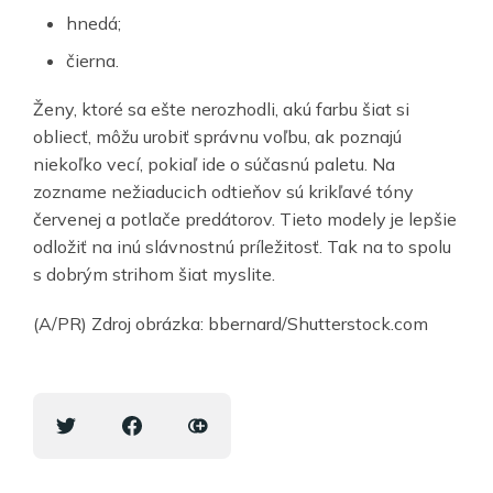
hnedá;
čierna.
Ženy, ktoré sa ešte nerozhodli, akú farbu šiat si
obliecť, môžu urobiť správnu voľbu, ak poznajú
niekoľko vecí, pokiaľ ide o súčasnú paletu. Na
zozname nežiaducich odtieňov sú krikľavé tóny
červenej a potlače predátorov. Tieto modely je lepšie
odložiť na inú slávnostnú príležitosť. Tak na to spolu
s dobrým strihom šiat myslite.
(A/PR) Zdroj obrázka: bbernard/Shutterstock.com