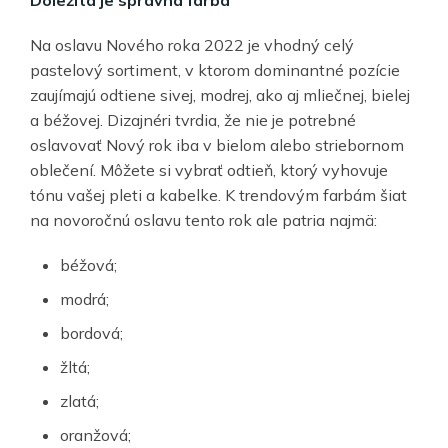
Dôležitá je správna farba
Na oslavu Nového roka 2022 je vhodný celý
pastelový sortiment, v ktorom dominantné pozície
zaujímajú odtiene sivej, modrej, ako aj mliečnej, bielej
a béžovej. Dizajnéri tvrdia, že nie je potrebné
oslavovať Nový rok iba v bielom alebo striebornom
oblečení. Môžete si vybrať odtieň, ktorý vyhovuje
tónu vašej pleti a kabelke. K trendovým farbám šiat
na novoročnú oslavu tento rok ale patria najmä:
béžová;
modrá;
bordová;
žltá;
zlatá;
oranžová;