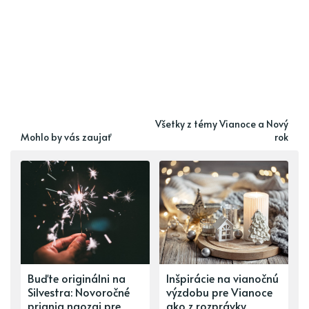
Všetky z témy Vianoce a Nový
Mohlo by vás zaujať
rok
Buďte originálni na
Inšpirácie na vianočnú
Silvestra: Novoročné
výzdobu pre Vianoce
priania naozaj pre
ako z rozprávky