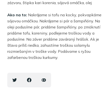
zázvoru, štipka kari korenia, sójová omáčka, olej
Ako na to:
Nakrájame si tofu na kocky, pokvapkáme
sójovou omáčkou. Nakrájame si pór a šampiňóny. Na
oleji podusíme pór, pridáme šampiňóny, po zmäknutí
pridáme tofu, koreniny, podlejeme troškou vody a
podusíme. Na záver pridáme zaváraný hrášok. Ak je
šťava príliš riedka, zahustíme troškou solamylu
rozmiešaným v troške vody. Podávame s ryžou
zafarbenou troškou kurkumy.