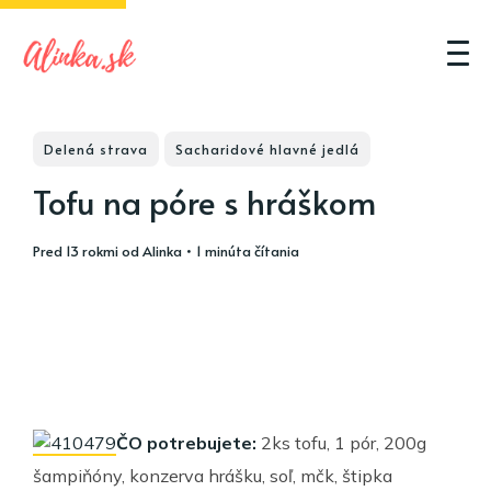
Delená strava
Sacharidové hlavné jedlá
Tofu na póre s hráškom
pred 13 rokmi
od
Alinka
• 1 minúta čítania
ČO potrebujete:
2ks tofu, 1 pór, 200g
šampiňóny, konzerva hrášku, soľ, mčk, štipka