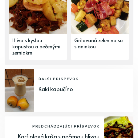
Hliva s kyslou
Grilovaná zelenina so
kapustou a pečenými
slaninkou
zemiakmi
ĎALŠÍ PRÍSPEVOK
Kaki kapučíno
PREDCHÁDZAJÚCI PRÍSPEVOK
Karfiolová kaša s pečenou hlivou