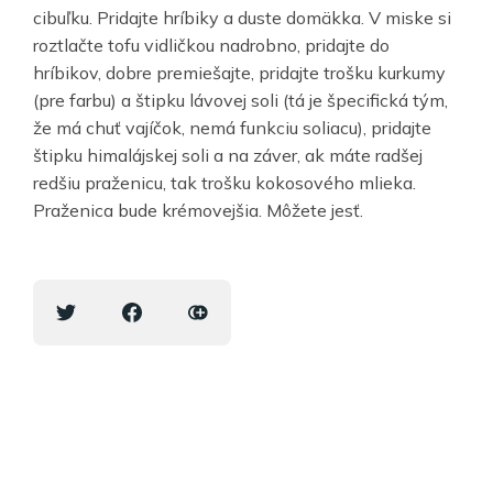
cibuľku. Pridajte hríbiky a duste domäkka. V miske si
roztlačte tofu vidličkou nadrobno, pridajte do
hríbikov, dobre premiešajte, pridajte trošku kurkumy
(pre farbu) a štipku lávovej soli (tá je špecifická tým,
že má chuť vajíčok, nemá funkciu soliacu), pridajte
štipku himalájskej soli a na záver, ak máte radšej
redšiu praženicu, tak trošku kokosového mlieka.
Praženica bude krémovejšia. Môžete jesť.