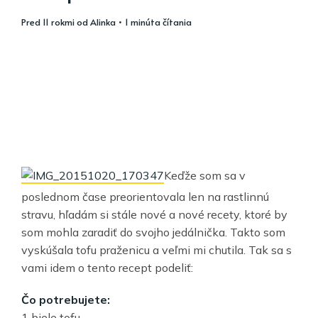
pred 11 rokmi
od
Alinka
• 1 minúta čítania
Keďže som sa v
poslednom čase preorientovala len na rastlinnú
stravu, hľadám si stále nové a nové recety, ktoré by
som mohla zaradiť do svojho jedálnička. Takto som
vyskúšala tofu praženicu a veľmi mi chutila. Tak sa s
vami idem o tento recept podeliť:
Čo potrebujete:
1 biele tofu