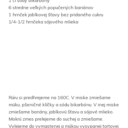
1 čl sódy bikarbóny
6 stredne veľkých popučených banánov
1 hrnček jablkovej šťavy bez pridaného cukru
1/4-1/2 hrnčeka sójového mlieka
Rúru si predhrejeme na 160C. V miske zmiešame
múku, pšeničné klíčky a sódu bikarbónu. V inej miske
zmiešame banány, jablkovú šťavu a sójové mlieko.
Mokrú zmes prelejeme do suchej a zmiešame.
Vylejeme do vymastenej a múkou vysypanej tortovej