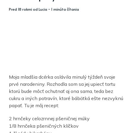
pred 18 rokmi
od
Lucia
• 1 minúta čítania
Moja mladšia dcérka oslávila minulý týždeň svoje
prvé narodeniny. Rozhodla som sa jej upiecť tortu
ktorú bude môcť ochutnať aj ona sama, teda bez
cukru a iných potravín, ktoré bábätká ešte nezvyknú
papať. Tu je môj recept:
2 hrnčeky celozrnnej pšeničnej múky
1/8 hrnčeka pšeničných klíčkov