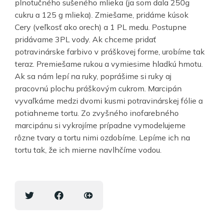
plnotučného sušeného mlieka (ja som dala 250g
cukru a 125 g mlieka). Zmiešame, pridáme kúsok
Cery (veľkosť ako orech) a 1 PL medu. Postupne
pridávame 3PL vody. Ak chceme pridať
potravinárske farbivo v práškovej forme, urobíme tak
teraz. Premiešame rukou a vymiesime hladkú hmotu.
Ak sa nám lepí na ruky, poprášime si ruky aj
pracovnú plochu práškovým cukrom. Marcipán
vyvaľkáme medzi dvomi kusmi potravinárskej fólie a
potiahneme tortu. Zo zvyšného inofarebného
marcipánu si vykrojíme prípadne vymodelujeme
rôzne tvary a tortu nimi ozdobíme. Lepíme ich na
tortu tak, že ich mierne navlhčíme vodou.