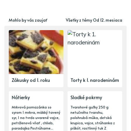
Mohlo by vás zaujať
Všetky z témy Od 12. mesiaca
Zákusky od 1. roku
Torty k 1. narodeninám
Nátierky
Sladké pokrmy
Mrkvová pomazánka so
Tvarohové guľky 250 g
syrom 1 mrkva, mäkký tavený
netučného tvarohu,
syr, 1 na tvrdo uvarené vajce,
polohrubá múka, detská
petržlenová vňať , chlieb,
krupica, vajce, strúhanka z
paradajka Postrúhame...
piškót, rastlinný tuk Z