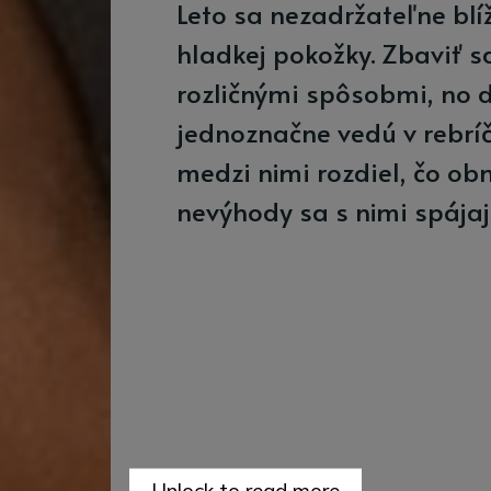
Leto sa nezadržateľne blí
hladkej pokožky. Zbaviť 
rozličnými spôsobmi, no d
jednoznačne vedú v rebríč
medzi nimi rozdiel, čo ob
nevýhody sa s nimi spája
Unlock to read more