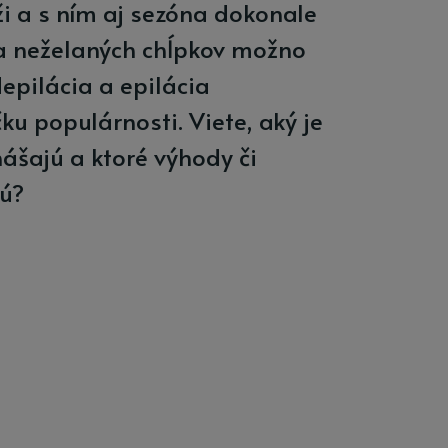
ži a s ním aj sezóna dokonale
sa neželaných chĺpkov možno
epilácia a epilácia
ku populárnosti. Viete, aký je
nášajú a ktoré výhody či
jú?