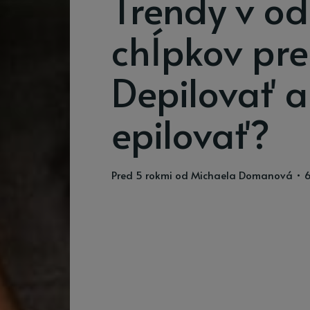
Trendy v od
chĺpkov pre
Depilovať a
epilovať?
pred 5 rokmi
od
Michaela Domanová
• 6