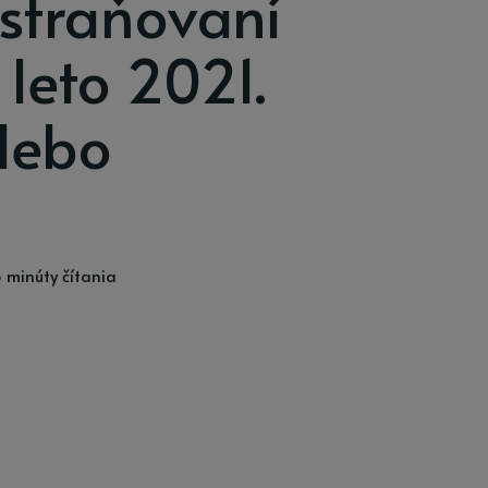
straňovaní
 leto 2021.
lebo
 minúty čítania