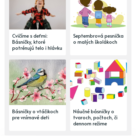
Cvičíme s deťmi:
Septembrová pesnička
Básničky, ktoré
o malých školákoch
potrénujú telo i hlávku
Básničky o vtáčikoch
Náučné básničky o
pre vnímavé deti
tvaroch, počtoch, či
dennom režime