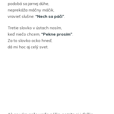
podobá sa jarnej dúhe,
neprekáža máčny máčik,
vravieť slušne:
“Nech sa páči”
.
Tretie slovko v ústach nosím,
keď niečo chcem,
“Pekne prosím”
.
Za to slovko ocko hneď,
dá mi hoc aj celý svet.