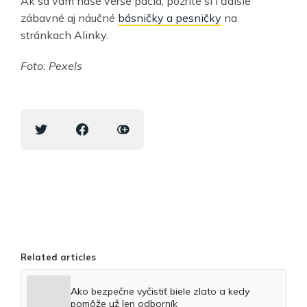
Ak sa vám naše verše páčia, pozrite si i ďalšie
zábavné aj náučné
básničky a pesničky
na
stránkach Alinky.
Foto: Pexels
Related articles
Ako bezpečne vyčistiť biele zlato a kedy
pomôže už len odborník