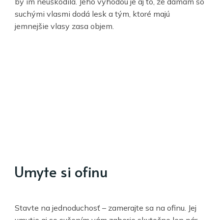
by im neuškodila. Jeho výhodou je aj to, že dámam so
suchými vlasmi dodá lesk a tým, ktoré majú
jemnejšie vlasy zasa objem.
Umyte si ofinu
Stavte na jednoduchosť – zamerajte sa na ofinu. Jej
umytie aj so sušením vám zaberie skutočne len pár