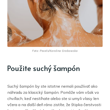
Foto: Pexels/Karolina Grabowska
Použite suchý šampón
Suchý šampón by ste istotne nemali používať ako
náhradu za klasický šampón. Pomôže vám však vo
chvíľach, keď nestíhate alebo ste si umyli vlasy len
včera a na ďalší deň ráno zistíte, že štipka čerstvosti