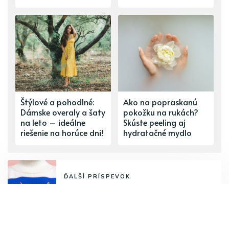
Štýlové a pohodlné:
Ako na popraskanú
Dámske overaly a šaty
pokožku na rukách?
na leto – ideálne
Skúste peeling aj
riešenie na horúce dni!
hydratačné mydlo
ĎALŠÍ PRÍSPEVOK
Čas na zmenu: Ako efektívne
odstránite lak z vašich nechtov?