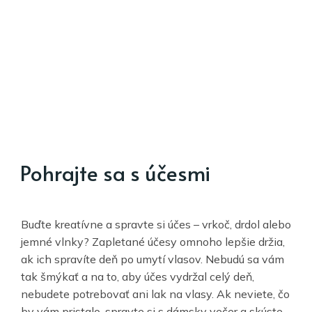
Pohrajte sa s účesmi
Buďte kreatívne a spravte si účes – vrkoč, drdol alebo
jemné vlnky? Zapletané účesy omnoho lepšie držia,
ak ich spravíte deň po umytí vlasov. Nebudú sa vám
tak šmýkať a na to, aby účes vydržal celý deň,
nebudete potrebovať ani lak na vlasy. Ak neviete, čo
by vám pristalo, spravte si s dámsky večer a skúste