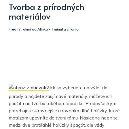
Tvorba z prírodných
materiálov
pred 17 rokmi
od
Alinka
• 1 minúta čítania
Ak sa vyberiete na výlet do
prírody a nájdete zaujímavé materiály, môžete ich
použiť i na tvorbu takéhoto obrázku. Predovšetkým
potrebujete 4 rovnejšie a rovnako dlhé halúzky, ktoré
motúzom upevníte do tvaru rámu. Následne napnite
medzi dve protiľahlé halúzky špagát, ale vždy