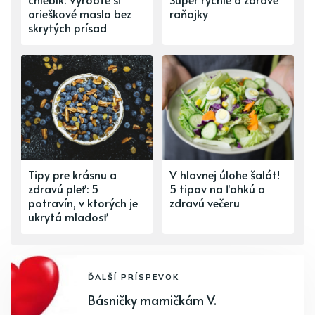
orieškové maslo bez
raňajky
skrytých prísad
Tipy pre krásnu a
V hlavnej úlohe šalát!
zdravú pleť: 5
5 tipov na ľahkú a
potravín, v ktorých je
zdravú večeru
ukrytá mladosť
ĎALŠÍ PRÍSPEVOK
Básničky mamičkám V.