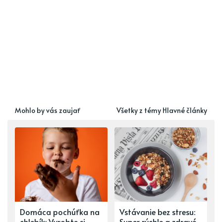
Mohlo by vás zaujať
Všetky z témy Hlavné články
Domáca pochúťka na
Vstávanie bez stresu:
chlebík: Vyrobte si
Super rýchle a zdravé