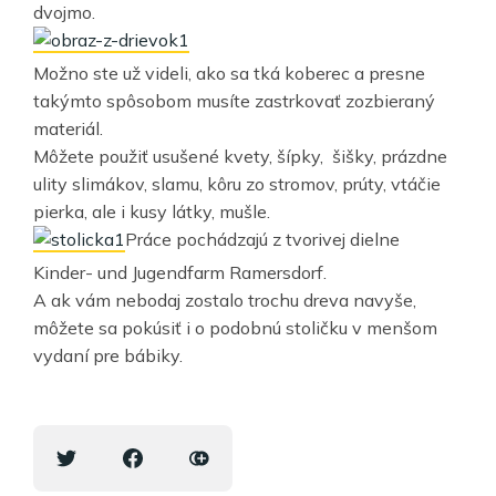
dvojmo.
Možno ste už videli, ako sa tká koberec a presne
takýmto spôsobom musíte zastrkovať zozbieraný
materiál.
Môžete použiť usušené kvety, šípky, šišky, prázdne
ulity slimákov, slamu, kôru zo stromov, prúty, vtáčie
pierka, ale i kusy látky, mušle.
Práce pochádzajú z tvorivej dielne
Kinder- und Jugendfarm Ramersdorf.
A ak vám nebodaj zostalo trochu dreva navyše,
môžete sa pokúsiť i o podobnú stoličku v menšom
vydaní pre bábiky.