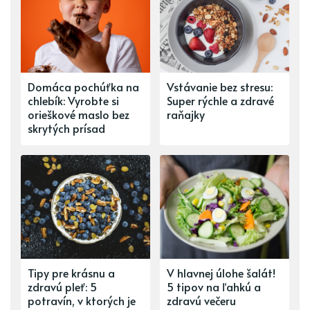
Domáca pochúťka na
Vstávanie bez stresu:
chlebík: Vyrobte si
Super rýchle a zdravé
orieškové maslo bez
raňajky
skrytých prísad
Tipy pre krásnu a
V hlavnej úlohe šalát!
zdravú pleť: 5
5 tipov na ľahkú a
potravín, v ktorých je
zdravú večeru