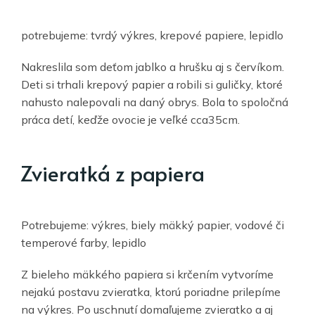
potrebujeme: tvrdý výkres, krepové papiere, lepidlo
Nakreslila som deťom jablko a hrušku aj s červíkom.
Deti si trhali krepový papier a robili si guličky, ktoré
nahusto nalepovali na daný obrys. Bola to spoločná
práca detí, keďže ovocie je veľké cca35cm.
Zvieratká z papiera
Potrebujeme: výkres, biely mäkký papier, vodové či
temperové farby, lepidlo
Z bieleho mäkkého papiera si krčením vytvoríme
nejakú postavu zvieratka, ktorú poriadne prilepíme
na výkres. Po uschnutí domaľujeme zvieratko a aj