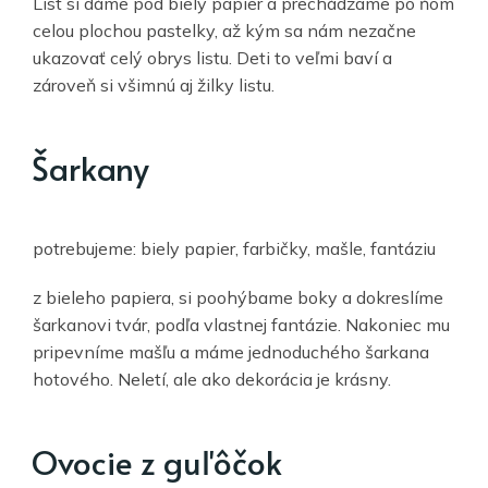
List si dáme pod biely papier a prechádzame po ňom
celou plochou pastelky, až kým sa nám nezačne
ukazovať celý obrys listu. Deti to veľmi baví a
zároveň si všimnú aj žilky listu.
Šarkany
potrebujeme: biely papier, farbičky, mašle, fantáziu
z bieleho papiera, si poohýbame boky a dokreslíme
šarkanovi tvár, podľa vlastnej fantázie. Nakoniec mu
pripevníme mašľu a máme jednoduchého šarkana
hotového. Neletí, ale ako dekorácia je krásny.
Ovocie z guľôčok