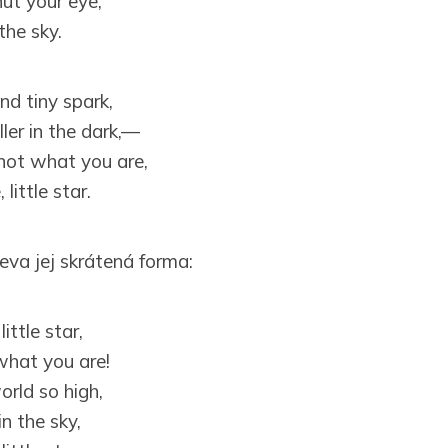
ut your eye,
 the sky.
nd tiny spark,
ller in the dark,—
not what you are,
 little star.
eva jej skrátená forma:
ittle star,
hat you are!
rld so high,
n the sky,