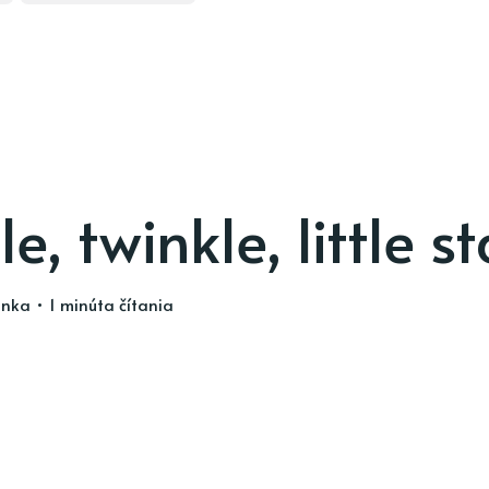
e, twinkle, little st
inka
• 1 minúta čítania