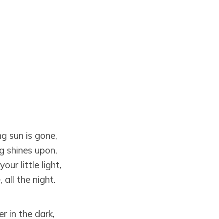
g sun is gone,
 shines upon,
ur little light,
 all the night.
r in the dark,