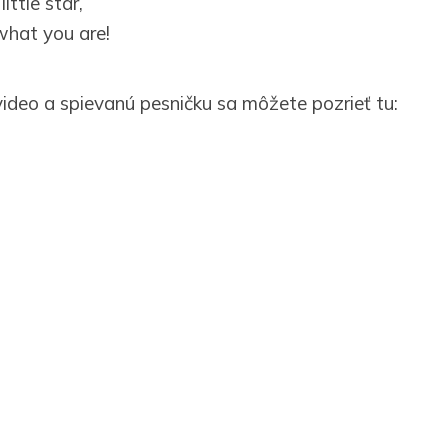
ittle star,
hat you are!
video a spievanú pesničku sa môžete pozrieť tu: