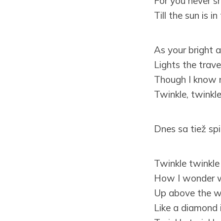
For you never sh
Till the sun is in
As your bright a
Lights the trave
Though I know 
Twinkle, twinkle,
Dnes sa tiež spi
Twinkle twinkle l
How I wonder w
Up above the wo
Like a diamond i