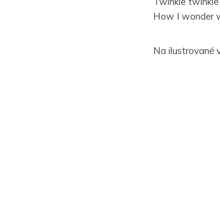
Twinkle twinkle l
How I wonder w
Na ilustrované 