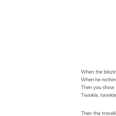
When the blazin
When he nothing
Then you show yo
Twinkle, twinkle,
Then the travelle