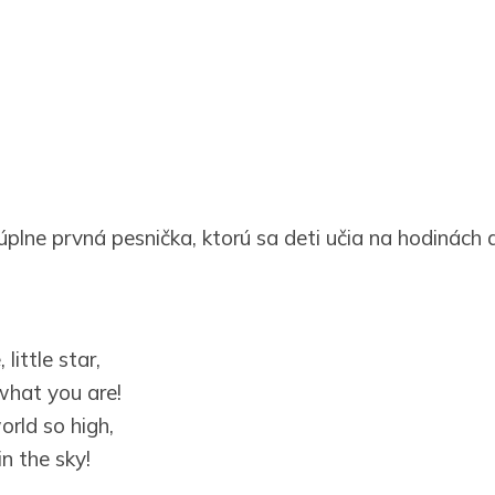
plne prvná pesnička, ktorú sa deti učia na hodinách a
 little star,
hat you are!
rld so high,
n the sky!