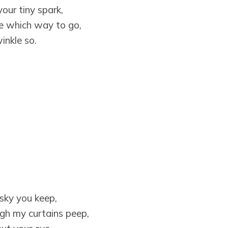
our tiny spark,
e which way to go,
inkle so.
 sky you keep,
gh my curtains peep,