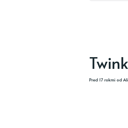
Twinkl
pred 17 rokmi
od
Al