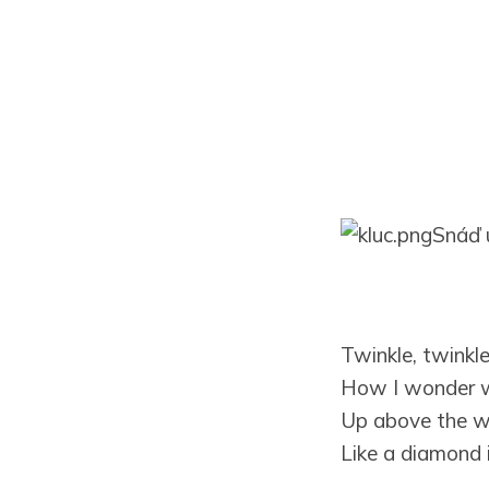
Snáď ú
Twinkle, twinkle,
How I wonder w
Up above the wo
Like a diamond i