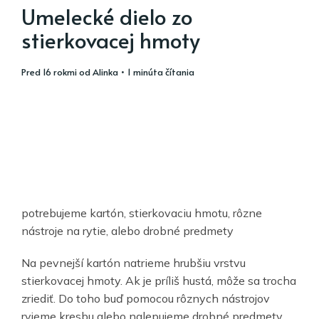
Umelecké dielo zo
stierkovacej hmoty
pred 16 rokmi
od
Alinka
• 1 minúta čítania
potrebujeme kartón, stierkovaciu hmotu, rôzne
nástroje na rytie, alebo drobné predmety
Na pevnejší kartón natrieme hrubšiu vrstvu
stierkovacej hmoty. Ak je príliš hustá, môže sa trocha
zriediť. Do toho buď pomocou rôznych nástrojov
ryjeme kresbu alebo nalepujeme drobné predmety,