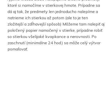
ktoré si namočíme v stierkovej hmote. Prípadne sa
dá aj tak, že predmety len jednoducho nalepíme a
natrieme ich stierkou až potom (ale to je ten
zložitejší a zdĺhavejší spôsob) Môžeme tam nalepiť aj
pokrčený papier namočený v stierke, prípadne robiť
so stierkou všelijaké kvapkance a nerovnosti. Po
zaschnutí (minimálne 24 hod.) sa môže celý výtvor
pomaľovať.