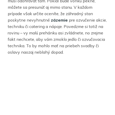
musí odohrávať tam. Pokiaľ bude vonku pekne,
môžete sa presunúť aj mimo stanu. V každom
prípade však určite oceníte, že záhradný stan
poskytne nevyhnutné
zázemie
pre ozvučenie akcie,
techniku či catering a nápoje. Povedzme si totiž na
rovinu – vy malú prehánku asi zvládnete, no zrejme
fakt nechcete, aby vám zmoklo jedlo či ozvučovacia
technika. To by mohlo mať na priebeh svadby či
oslavy naozaj neblahý dopad.