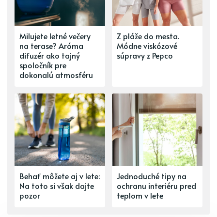
Milujete letné večery
Z pláže do mesta.
na terase? Aróma
Módne viskózové
difuzér ako tajný
súpravy z Pepco
spoločník pre
dokonalú atmosféru
Behať môžete aj v lete:
Jednoduché tipy na
Na toto si však dajte
ochranu interiéru pred
pozor
teplom v lete