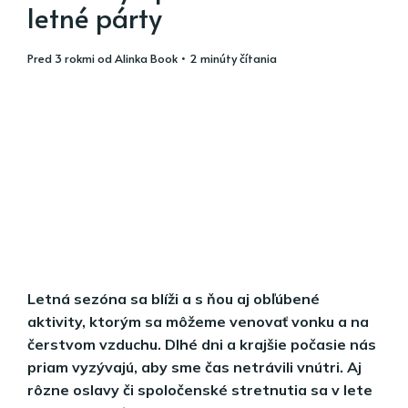
letné párty
pred 3 rokmi
od
Alinka Book
• 2 minúty čítania
Letná sezóna sa blíži a s ňou aj obľúbené
aktivity, ktorým sa môžeme venovať vonku a na
čerstvom vzduchu. Dlhé dni a krajšie počasie nás
priam vyzývajú, aby sme čas netrávili vnútri. Aj
rôzne oslavy či spoločenské stretnutia sa v lete