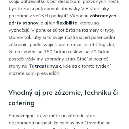
svoju päťdesiatku s pár desiatkami pozvaných hostí,
by ste zrazu potrebovali obrovský VIP stan, aký
poznáme z veľkých podujatí. Výhodou
záhradných
párty stanov
je aj ich
flexibilita
, ktorou sa
vyznačujú. V ponuke sú totiž rôzne rozmery či typy
stanov tak, aby si to svoje našli viacerí potenciálni
zákazníci podľa svojich preferencií. Je totiž logické,
že na svadbu so 150 ľuďmi a oslavu so 70 ľuďmi
postačí vždy iný záhradný stan. Stačí si pozrieť
stany na
Tatrastany.sk
, kde sa o tomto tvrdení
môžete sami presvedčiť.
Vhodný aj pre zázemie, techniku či
catering
Samozrejme, to, že máte na záhrade stan,
neznamená nutnosť, že celá oslava či svadba sa