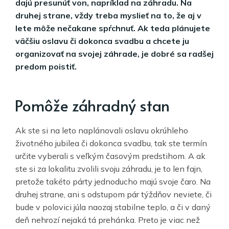
dajú presunúť von, napríklad na záhradu. Na
druhej strane, vždy treba myslieť na to, že aj v
lete môže nečakane spŕchnuť. Ak teda plánujete
väčšiu oslavu či dokonca svadbu a chcete ju
organizovať na svojej záhrade, je dobré sa radšej
predom poistiť.
Pomôže záhradný stan
Ak ste si na leto naplánovali oslavu okrúhleho
životného jubilea či dokonca svadbu, tak ste termín
určite vyberali s veľkým časovým predstihom. A ak
ste si za lokalitu zvolili svoju záhradu, je to len fajn,
pretože takéto párty jednoducho majú svoje čaro. Na
druhej strane, ani s odstupom pár týždňov neviete, či
bude v polovici júla naozaj stabilne teplo, a či v daný
deň nehrozí nejaká tá prehánka. Preto je viac než