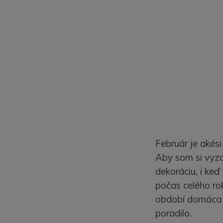
Február je akési
Aby som si vyzd
dekoráciu, i ke
počas celého ro
období domáca d
poradilo.