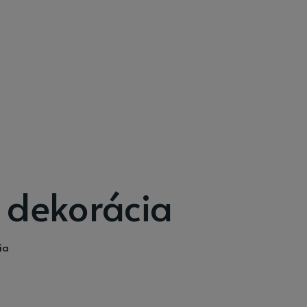
 dekorácia
ia