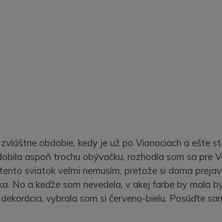
 zvláštne obdobie, kedy je už po Vianociach a ešte stá
obila aspoň trochu obývačku, rozhodla som sa pre V
ď tento sviatok veľmi nemusím, pretože si doma preja
ka. No a keďže som nevedela, v akej farbe by mala b
ekorácia, vybrala som si červeno-bielu. Posúďte sami