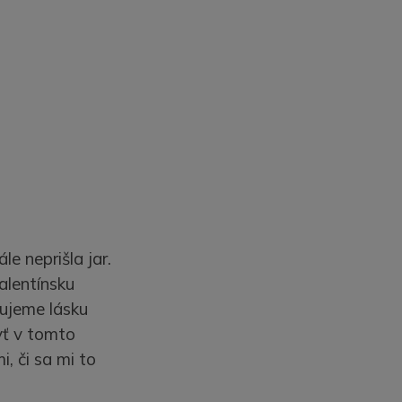
le neprišla jar.
alentínsku
vujeme lásku
yť v tomto
, či sa mi to