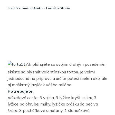
pred 19 rokmi
od
Alinka
• 1 minúta čítania
Ak plánujete so svojim drahým posedenie,
skúste sa blysnúť valentínskou tortou. Je veľmi
jednoduchá na prípravu a určite poteší nielen oko, ale
aj maškrtný jazýček vášho milého.
Potrebujete:
piškótové cesto:
3 vajcia, 3 lyžice kryšt. cukru, 3
lyžice polohrubej múky, lyžička prášku do pečiva
krém:
3 pochúťkové smotany, 1 šľahačková