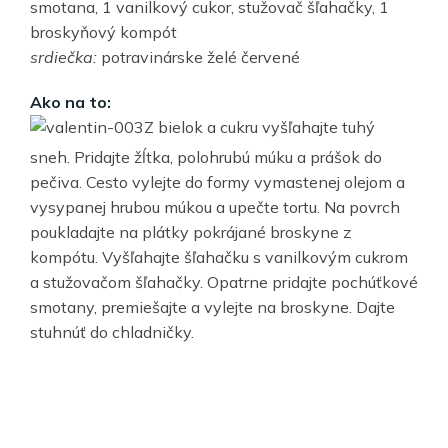
smotana, 1 vanilkový cukor, stužovač šľahačky, 1
broskyňový kompót
srdiečka:
potravinárske želé červené
Ako na to:
Z bielok a cukru vyšľahajte tuhý
sneh. Pridajte žĺtka, polohrubú múku a prášok do
pečiva. Cesto vylejte do formy vymastenej olejom a
vysypanej hrubou múkou a upečte tortu. Na povrch
poukladajte na plátky pokrájané broskyne z
kompótu. Vyšľahajte šľahačku s vanilkovým cukrom
a stužovačom šľahačky. Opatrne pridajte pochúťkové
smotany, premiešajte a vylejte na broskyne. Dajte
stuhnúť do chladničky.