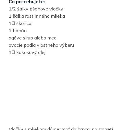
Čo potrebujete:
1/2 šálky pšenové vločky
1 šálka rastlinného mlieka
1čl škorica
1 banán
agáve sirup alebo med
ovocie podľa vlastného výberu
1čl kokosový olej
Vločky s mliekom dáme variť do hrnca, po zovretí