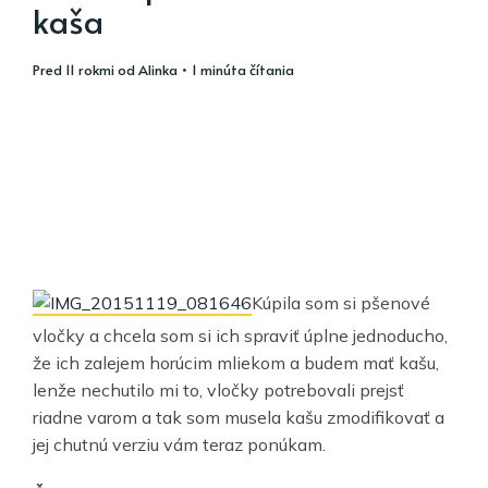
kaša
pred 11 rokmi
od
Alinka
• 1 minúta čítania
Kúpila som si pšenové
vločky a chcela som si ich spraviť úplne jednoducho,
že ich zalejem horúcim mliekom a budem mať kašu,
lenže nechutilo mi to, vločky potrebovali prejsť
riadne varom a tak som musela kašu zmodifikovať a
jej chutnú verziu vám teraz ponúkam.