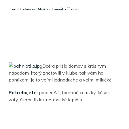
pred 18 rokmi
od
Alinka
• 1 minúta čítania
Dcéra prišla domov s krásnym
nápadom, ktorý zhotovili v klube, tak vám ho
ponúkam. Je to veľmi jednoduché a veľmi milučké.
Potrebujete:
papier A4, farebné ceruzky, kúsok
vaty, čiernu fixku, netoxické lepidlo