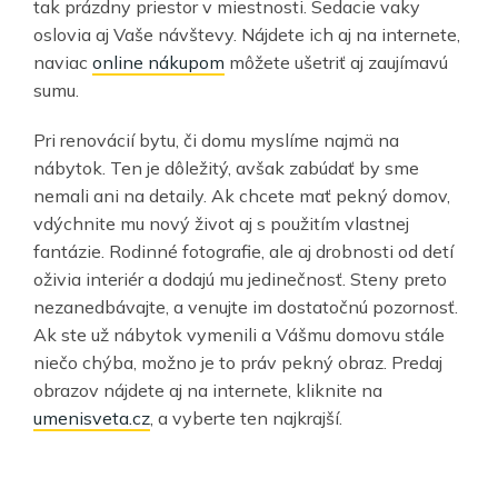
tak prázdny priestor v miestnosti. Sedacie vaky
oslovia aj Vaše návštevy. Nájdete ich aj na internete,
naviac
online nákupom
môžete ušetriť aj zaujímavú
sumu.
Pri renovácií bytu, či domu myslíme najmä na
nábytok. Ten je dôležitý, avšak zabúdať by sme
nemali ani na detaily. Ak chcete mať pekný domov,
vdýchnite mu nový život aj s použitím vlastnej
fantázie. Rodinné fotografie, ale aj drobnosti od detí
oživia interiér a dodajú mu jedinečnosť. Steny preto
nezanedbávajte, a venujte im dostatočnú pozornosť.
Ak ste už nábytok vymenili a Vášmu domovu stále
niečo chýba, možno je to práv pekný obraz. Predaj
obrazov nájdete aj na internete, kliknite na
umenisveta.cz
, a vyberte ten najkrajší.