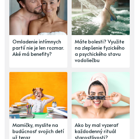
Omladenie intímnych
Máte bolesti? Využite
partií nie je len rozmar.
na zlepšenie fyzického
Aké má benefity?
a psychického stavu
vodoliečbu
Mamičky, myslite na
Ako by mal vyzerať
budúcnosť svojich detí
každodenný rituál
už teraz
starostlivosti?