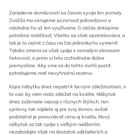
Zariadenie domácnosti sa časom vyvíja len pomaly.
Zväčša mu venujeme pozornosť jednorázovo a
následne ho už len využívame, či občas dokúpime
potrebnú maličkosť. Všetko sa však opotrebováva, a
tak je to nutné z času na čas jednoducho vymeniť.
Takáto zmena sa však spája s nemalým obnosom
hotovosti, a preto si toto rozhodnutie dobre
premyslíme. Aby sme sa do tohto mohli pustiť,
potrebujeme mať nevyhnutnú rezervu.
Kúpa nábytku dnes nepatrí k lacným záležitostiam, o
to viac by nám malo záležať na kvalite. Nábytok
dnes zoženiete naozaj v rôznych štýloch, ten
správny tak nájdete aj pre svoj domov, avšak
podstatné je porovnávať cenu aj kvalitu. Nový
nábytok sa tak spája s veľkým nadšením,
nezabúdajte však na dostatok odkladacích a