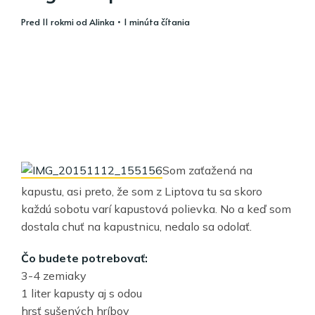
pred 11 rokmi
od
Alinka
• 1 minúta čítania
Som zaťažená na
kapustu, asi preto, že som z Liptova tu sa skoro
každú sobotu varí kapustová polievka. No a keď som
dostala chuť na kapustnicu, nedalo sa odolať.
Čo budete potrebovať:
3-4 zemiaky
1 liter kapusty aj s odou
hrsť sušených hríbov