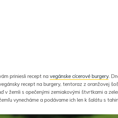
vám priniesli recept na
vegánske cícerové burgery
. D
vegánsky recept na burgery, tentoraz z oranžovej š
buď v žemli s opečenými zemiakovými štvrtkami a zel
žemľu vynecháme a podávame ich len k šalátu s tahin