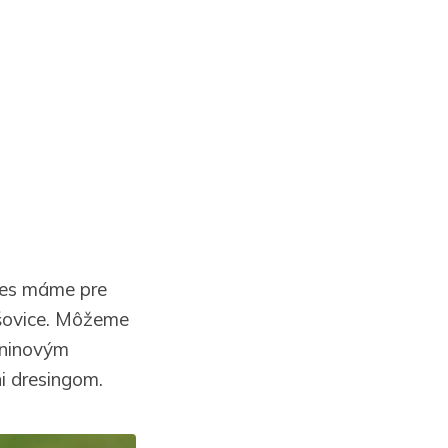
nes máme pre
ošovice. Môžeme
eninovým
i dresingom.