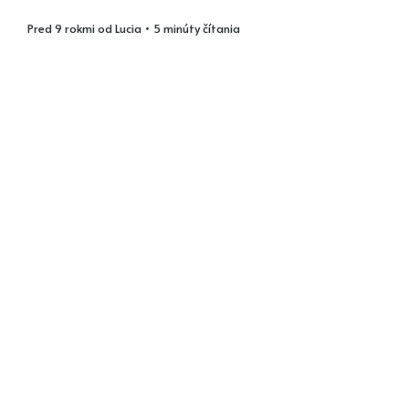
pred 9 rokmi
od
Lucia
• 5 minúty čítania