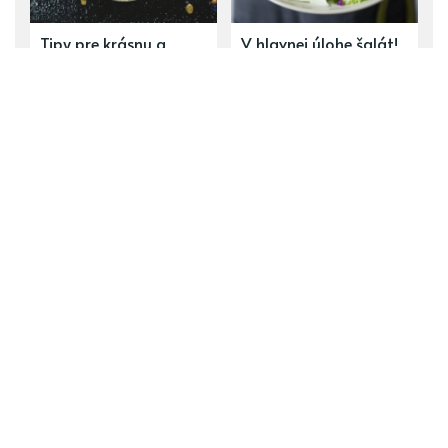
Tipy pre krásnu a
V hlavnej úlohe šalát!
zdravú pleť: 5
5 tipov na ľahkú a
potravín, v ktorých je
zdravú večeru
ukrytá mladosť
ĎALŠÍ PRÍSPEVOK
RAW guľky
PREDCHÁDZAJÚCI PRÍSPEVOK
Karakušov rozsudok