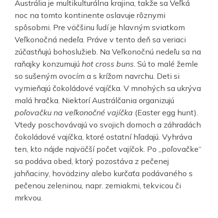
Austrália je multikulturálna krajina, takže sa Veľká
noc na tomto kontinente oslavuje rôznymi
spôsobmi. Pre väčšinu ľudí je hlavným sviatkom
Veľkonočná nedeľa. Práve v tento deň sa veriaci
zúčastňujú bohoslužieb. Na Veľkonočnú nedeľu sa na
raňajky konzumujú
hot cross buns
. Sú to malé žemle
so sušeným ovocím a s krížom navrchu. Deti si
vymieňajú čokoládové vajíčka. V mnohých sa ukrýva
malá hračka. Niektorí Austrálčania organizujú
poľovačku na veľkonočné vajíčka
(Easter egg hunt).
Vtedy poschovávajú vo svojich domoch a záhradách
čokoládové vajíčka, ktoré ostatní hľadajú. Vyhráva
ten, kto nájde najväčší počet vajíčok. Po „poľovačke“
sa podáva obed, ktorý pozostáva z pečenej
jahňaciny, hovädziny alebo kurčaťa podávaného s
pečenou zeleninou, napr. zemiakmi, tekvicou či
mrkvou.