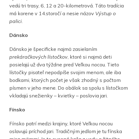
vedú tri trasy, 6, 12 a 20-kilometrová. Táto tradícia
má korene v 14.storočí a nesie názov
Výstup o
palici
.
Dánsko
Dánsko je špecificke najmä zasielaním
prekáračkových lístočkov
, ktoré si najmä deti
posielajú už dva týždne pred Veľkou nocou. Tieto
lístočky pisateľ nepodpíše svojim menom, ale iba
bodkami, ktorých počet je však zhodný s počtom
písmen v jeho mene. Do obálok sa spolu s lístočkom
vkladajú snežienky – kvietky – poslovia jari.
Fínsko
Fínsko patrí medzi krajiny, ktoré Veľkou nocou
oslavujú príchod jari. Tradičným jedlom je tu fínska