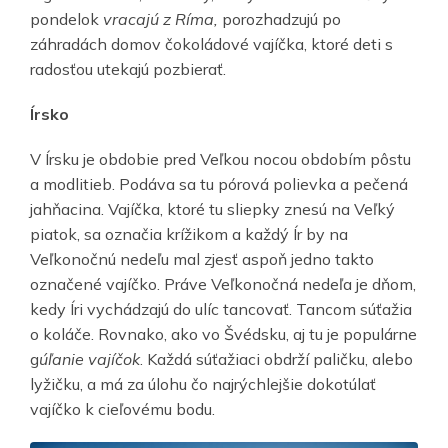
pondelok
vracajú z Ríma,
porozhadzujú po
záhradách domov čokoládové vajíčka, ktoré deti s
radosťou utekajú pozbierať.
Írsko
V Írsku je obdobie pred Veľkou nocou obdobím pôstu
a modlitieb. Podáva sa tu pórová polievka a pečená
jahňacina. Vajíčka, ktoré tu sliepky znesú na Veľký
piatok, sa označia krížikom a každý Ír by na
Veľkonočnú nedeľu mal zjesť aspoň jedno takto
označené vajíčko. Práve Veľkonočná nedeľa je dňom,
kedy Íri vychádzajú do ulíc tancovať. Tancom súťažia
o koláče. Rovnako, ako vo Švédsku, aj tu je populárne
g
úľanie vajíčok
. Každá súťažiaci obdrží paličku, alebo
lyžičku, a má za úlohu čo najrýchlejšie dokotúlať
vajíčko k cieľovému bodu.