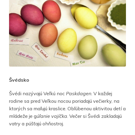
Švédsko
Švédi nazývajú Veľkú noc
Paskdagen
. V každej
rodine sa pred Veľkou nocou poriadajú večierky, na
ktorých sa maľujú kraslice. Obľúbenou aktivitou detí a
mládeže je g
úľanie vajíčka
. Večer si Švédi zakladajú
vatry a púšťajú ohňostroj.