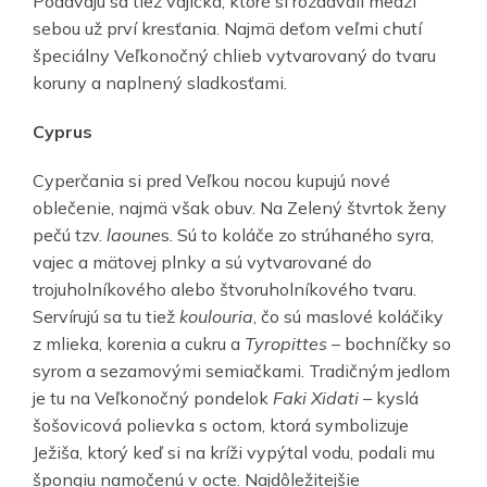
Podávajú sa tiež vajíčka, ktoré si rozdávali medzi
sebou už prví kresťania. Najmä deťom veľmi chutí
špeciálny Veľkonočný chlieb vytvarovaný do tvaru
koruny a naplnený sladkosťami.
Cyprus
Cyperčania si pred Veľkou nocou kupujú nové
oblečenie, najmä však obuv. Na Zelený štvrtok ženy
pečú tzv.
laoune
s. Sú to koláče zo strúhaného syra,
vajec a mätovej plnky a sú vytvarované do
trojuholníkového alebo štvoruholníkového tvaru.
Servírujú sa tu tiež
koulouria
, čo sú maslové koláčiky
z mlieka, korenia a cukru a
Tyropittes
– bochníčky so
syrom a sezamovými semiačkami. Tradičným jedlom
je tu na Veľkonočný pondelok
Faki Xidati
– kyslá
šošovicová polievka s octom, ktorá symbolizuje
Ježiša, ktorý keď si na kríži vypýtal vodu, podali mu
špongiu namočenú v octe. Najdôležitejšie