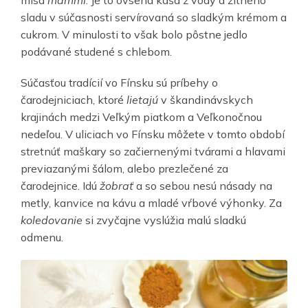
misa
mämmi
. Je to ovsená kaša z vody a žitného
sladu v súčasnosti servírovaná so sladkým krémom a
cukrom. V minulosti to však bolo pôstne jedlo
podávané studené s chlebom.
Súčasťou tradícií vo Fínsku sú príbehy o
čarodejniciach, ktoré
lietajú
v škandinávskych
krajinách medzi Veľkým piatkom a Veľkonočnou
nedeľou. V uliciach vo Fínsku môžete v tomto období
stretnúť maškary so začiernenými tvárami a hlavami
previazanými šálom, alebo prezlečené za
čarodejnice. Idú
žobrať
a so sebou nesú násady na
metly, kanvice na kávu a mladé vŕbové výhonky. Za
koledovanie
si zvyčajne vyslúžia malú sladkú
odmenu.