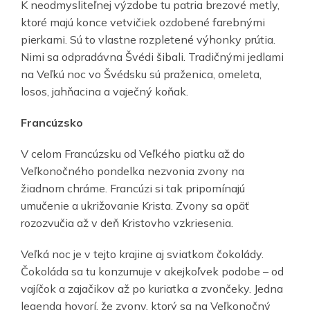
K neodmysliteľnej výzdobe tu patria brezové metly,
ktoré majú konce vetvičiek ozdobené farebnými
pierkami. Sú to vlastne rozpletené výhonky prútia.
Nimi sa odpradávna Švédi šibali. Tradičnými jedlami
na Veľkú noc vo Švédsku sú praženica, omeleta,
losos, jahňacina a vaječný koňak.
Francúzsko
V celom Francúzsku od Veľkého piatku až do
Veľkonočného pondelka nezvonia zvony na
žiadnom chráme. Francúzi si tak pripomínajú
umučenie a ukrižovanie Krista. Zvony sa opäť
rozozvučia až v deň Kristovho vzkriesenia.
Veľká noc je v tejto krajine aj sviatkom čokolády.
Čokoláda sa tu konzumuje v akejkoľvek podobe – od
vajíčok a zajačikov až po kuriatka a zvončeky. Jedna
legenda hovorí, že zvony, ktorý sa na Veľkonočný