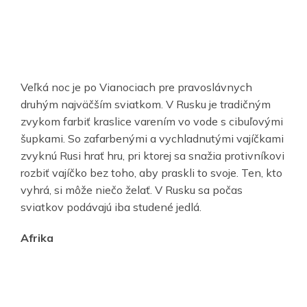
Veľká noc je po Vianociach pre pravoslávnych
druhým najväčším sviatkom. V Rusku je tradičným
zvykom farbiť kraslice varením vo vode s cibuľovými
šupkami. So zafarbenými a vychladnutými vajíčkami
zvyknú Rusi hrať hru, pri ktorej sa snažia protivníkovi
rozbiť vajíčko bez toho, aby praskli to svoje. Ten, kto
vyhrá, si môže niečo želať. V Rusku sa počas
sviatkov podávajú iba studené jedlá.
Afrika