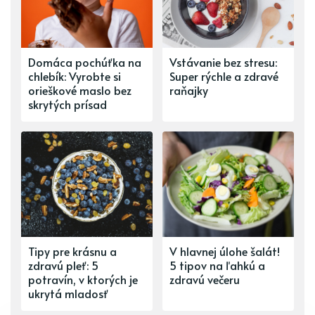
Domáca pochúťka na
Vstávanie bez stresu:
chlebík: Vyrobte si
Super rýchle a zdravé
orieškové maslo bez
raňajky
skrytých prísad
Tipy pre krásnu a
V hlavnej úlohe šalát!
zdravú pleť: 5
5 tipov na ľahkú a
potravín, v ktorých je
zdravú večeru
ukrytá mladosť