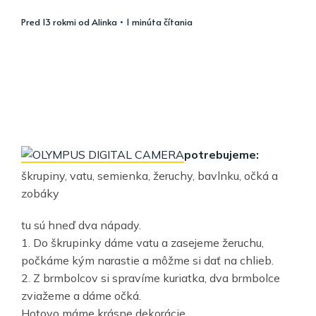
pred 13 rokmi
od
Alinka
• 1 minúta čítania
potrebujeme:
škrupiny, vatu, semienka, žeruchy, bavlnku, očká a
zobáky
tu sú hneď dva nápady.
1. Do škrupinky dáme vatu a zasejeme žeruchu,
počkáme kým narastie a môžme si dať na chlieb.
2. Z brmbolcov si spravíme kuriatka, dva brmbolce
zviažeme a dáme očká.
Hotovo máme krásne dekorácie