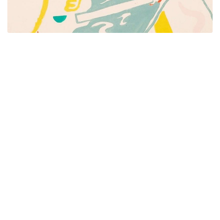
Píšeme pre mamičky aj oteckov. Kreatívne nápady
pre čas s deťmi. Články o rodine, básničky a pesničky
pre deti. Slovenské zvyky a sviatky a recepty.