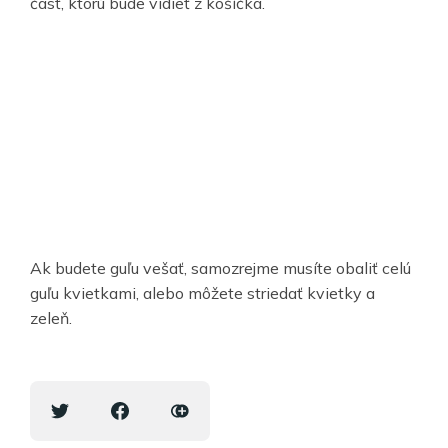
časť, ktorú bude vidieť z košíčka.
Ak budete guľu vešať, samozrejme musíte obaliť celú
guľu kvietkami, alebo môžete striedať kvietky a
zeleň.