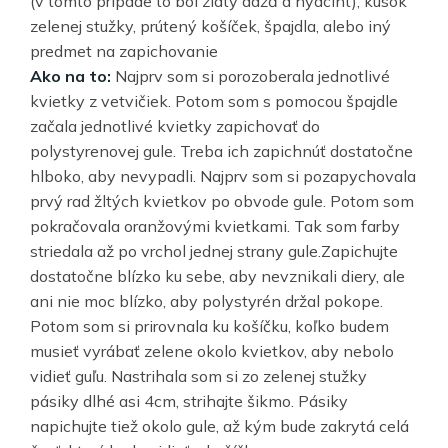
(v tomto prípade to bol zlatý dážď a hyacint), kúsok
zelenej stužky, prútený košíček, špajdla, alebo iný
predmet na zapichovanie
Ako na to:
Najprv som si porozoberala jednotlivé
kvietky z vetvičiek. Potom som s pomocou špajdle
začala jednotlivé kvietky zapichovať do
polystyrenovej gule. Treba ich zapichnúť dostatočne
hlboko, aby nevypadli. Najprv som si pozapychovala
prvý rad žltých kvietkov po obvode gule. Potom som
pokračovala oranžovými kvietkami. Tak som farby
striedala až po vrchol jednej strany gule.Zapichujte
dostatočne blízko ku sebe, aby nevznikali diery, ale
ani nie moc blízko, aby polystyrén držal pokope.
Potom som si prirovnala ku košíčku, koľko budem
musieť vyrábať zelene okolo kvietkov, aby nebolo
vidieť guľu. Nastrihala som si zo zelenej stužky
pásiky dlhé asi 4cm, strihajte šikmo. Pásiky
napichujte tiež okolo gule, až kým bude zakrytá celá