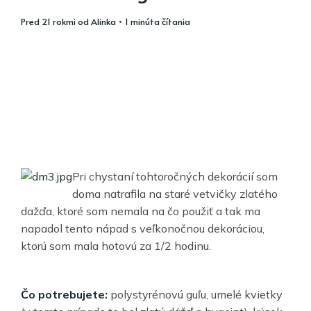
pred 21 rokmi
od
Alinka
• 1 minúta čítania
Pri chystaní tohtoročných dekorácií som
doma natrafila na staré vetvičky zlatého
dažďa, ktoré som nemala na čo použiť a tak ma
napadol tento nápad s veľkonočnou dekoráciou,
ktorú som mala hotovú za 1/2 hodinu.
Čo potrebujete:
polystyrénovú guľu, umelé kvietky