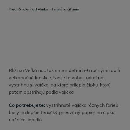
pred 16 rokmi
od
Alinka
• 1 minúta čítania
Blíži sa Veľká noc tak sme s deťmi 5-6 ročnými robili
veľkonočné kraslice. Nie je to vôbec náročné..
vystrihnu si vaíčko, na ktoré prilepia čipku, ktorú
potom obstrihajú podľa vajíčka.
Čo potrebujete:
vystrihnuté vajíčka rôznych farieb,
biely najlepšie tenučký priesvitný papier na čipku,
nožnice, lepidlo