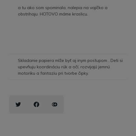
a tu ako som spominala, nalepia na vajíčko a
obstrihaju. HOTOVO máme kraslicu.
Skladanie papiera mlže byť aj inym postupom . Deti si
upevňuju koordináciu rúk a očí, rozvijajú jemnú
motoriku a fantaziu pri tvorbe čipky.