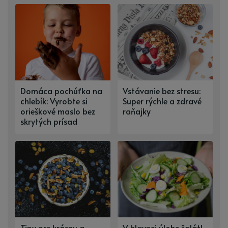
Domáca pochúťka na
Vstávanie bez stresu:
chlebík: Vyrobte si
Super rýchle a zdravé
orieškové maslo bez
raňajky
skrytých prísad
Tipy pre krásnu a
V hlavnej úlohe šalát!