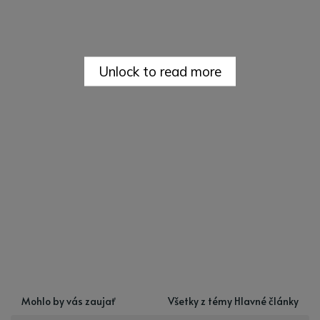
Unlock to read more
Mohlo by vás zaujať
Všetky z témy Hlavné články