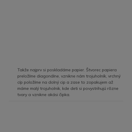
Takže najprv si poskladáme papier. Štvorec papiera
preložíme diagonálne, vznikne nám trojuholník, vrchný
cíp položíme na dolný cip a zase to zopakujem až
máme malý trojuholnik, kde deti si povystrihujú rôzne
tvary a vznikne akási čipka.