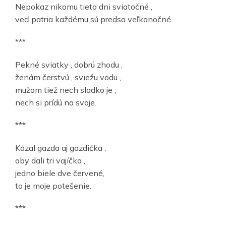
Nepokaz nikomu tieto dni sviatočné ,
veď patria každému sú predsa veľkonočné.
***
Pekné sviatky , dobrú zhodu ,
ženám čerstvú , sviežu vodu ,
mužom tiež nech sladko je ,
nech si prídú na svoje.
***
Kázal gazda aj gazdička ,
aby dali tri vajíčka ,
jedno biele dve červené,
to je moje potešenie.
***