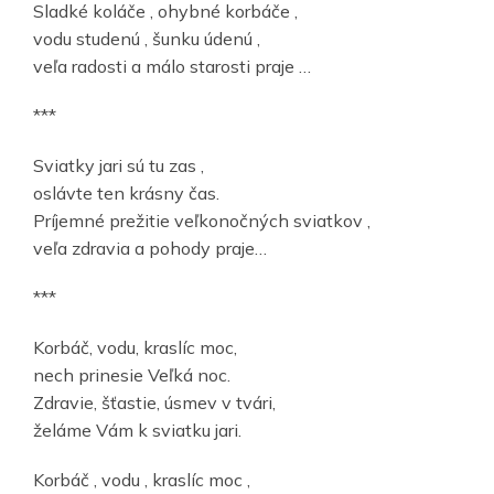
Sladké koláče , ohybné korbáče ,
vodu studenú , šunku údenú ,
veľa radosti a málo starosti praje …
***
Sviatky jari sú tu zas ,
oslávte ten krásny čas.
Príjemné prežitie veľkonočných sviatkov ,
veľa zdravia a pohody praje…
***
Korbáč, vodu, kraslíc moc,
nech prinesie Veľká noc.
Zdravie, šťastie, úsmev v tvári,
želáme Vám k sviatku jari.
Korbáč , vodu , kraslíc moc ,