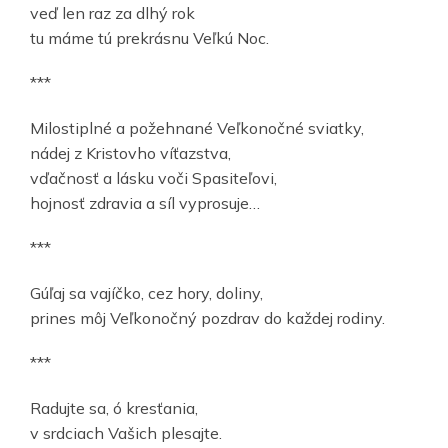
veď len raz za dlhý rok
tu máme tú prekrásnu Veľkú Noc.
***
Milostiplné a požehnané Veľkonočné sviatky,
nádej z Kristovho víťazstva,
vďačnosť a lásku voči Spasiteľovi,
hojnosť zdravia a síl vyprosuje…
***
Gúľaj sa vajíčko, cez hory, doliny,
prines môj Veľkonočný pozdrav do každej rodiny.
***
Radujte sa, ó kresťania,
v srdciach Vašich plesajte.