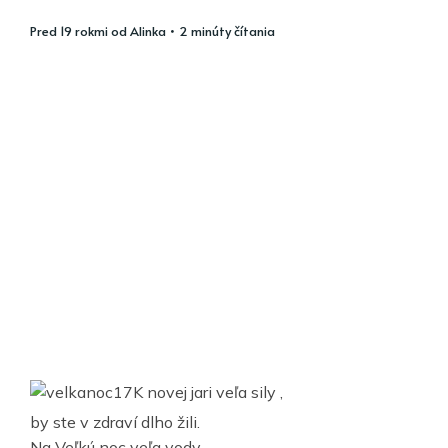
pred 19 rokmi
od
Alinka
• 2 minúty čítania
K novej jari veľa sily ,
by ste v zdraví dlho žili.
Na Veľkú noc veľa vody ,