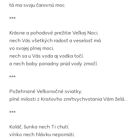
tá ma svoju čarovnú moc.
***
Krásne a pohodové prežitie Veľkej Noci,
nech Vás všetkých radosť a veselosť má
vo svojej plnej moci,
nech sa u Vás voda aj vodka točí,
a nech baby poriadny prúd vody zmočí.
***
Požehnané Veľkonočné sviatky,
plné milosti z Kristovho zmŕtvychvstania Vám želá…
***
Koláč, šunka nech Ti chutí,
vínko nech hlávku nepomúti,