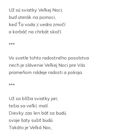
Už sú sviatky Veľkej Noci,
buď uterák na pomoci,
keď Ťa voda z vedra zmočí
a korbáč na chrbát skočí.
***
Vo svetle tohto radostného posolstva
nech je slávenie Veľkej Noci pre Vás
prameňom nádeje radosti a pokoja.
***
Už sa blížia sviatky jari,
tešia sa veľkí, malí.
Dievky zas len báť sa budú,
svoje šaty sušiť budú.
Takáto je Veľká Noc,