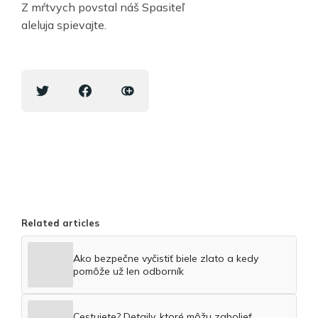
Z mŕtvych povstal náš Spasiteľ
aleluja spievajte.
Related articles
Ako bezpečne vyčistiť biele zlato a kedy
pomôže už len odborník
Cestujete? Detaily, ktoré môžu zabolieť