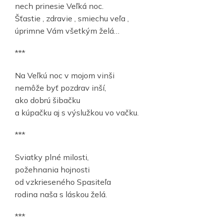
nech prinesie Veľká noc.
Šťastie , zdravie , smiechu veľa ,
úprimne Vám všetkým želá…
***
Na Veľkú noc v mojom vinši
nemôže byť pozdrav inší,
ako dobrú šibačku
a kúpačku aj s výslužkou vo vačku.
***
Sviatky plné milosti,
požehnania hojnosti
od vzkrieseného Spasiteľa
rodina naša s láskou želá.
***