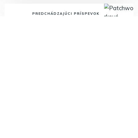
PREDCHÁDZAJÚCI PRÍSPEVOK
Patchworkové vajíčka
Odoberajte najnovšie články.
Odoberať