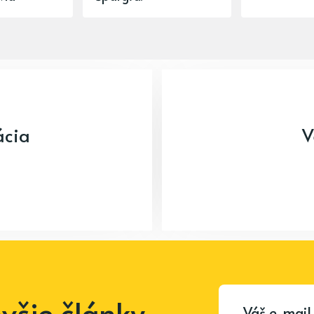
ácia
V
šie články.