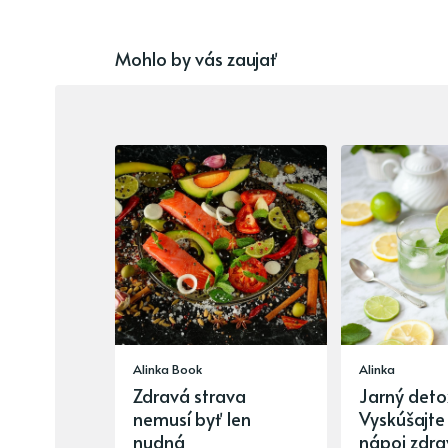
Mohlo by vás zaujať
Alinka Book
Alinka
Zdravá strava
Jarný deto
nemusí byť len
Vyskúšajte
nudná
nápoj zdra