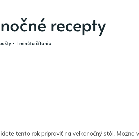
nočné recepty
pošty
• 1 minúta čítania
idete tento rok pripraviť na veľkonočný stôl. Možn