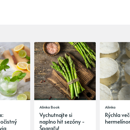
Alinka Book
Alinka
x:
Vychutnajte si
Rýchla več
 očistný
naplno hit sezóny -
hermelín
via
Špargľu!