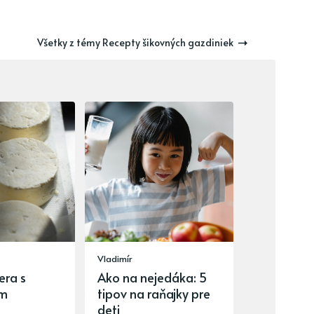
Všetky z témy Recepty šikovných gazdiniek
Vladimír
era s
Ako na nejedáka: 5
om
tipov na raňajky pre
deti