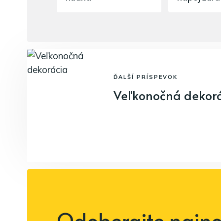
ĎALŠÍ PRÍSPEVOK
Veľkonočná dekor
Odoberajte najnov