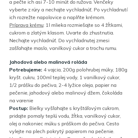
a pečte ich asi 7-10 minút do ružova. Venčeky
vyberte z rúry a nechajte vychladnúť. Po vychladnutí
ich rozrežte napolovice a naplňte krémom.
Príprava krému
: 1l mlieka rozmiešajte so 4 žĺtkami,
cukrom a zlatým klasom. Uvarte do zhustnutia.
Nechajte vychladnúť. Do vychladnutej zmesi
zašľahajte maslo, vanilkový cukor a trochu rumu.
Jahodová alebo malinová roláda
Potrebujeme:
4 vajcia, 200g polohrubej múky, 180g
kryšt. cukru, 100ml teplej vody, 1 vanilkový cukor,
1/2 prášku do pečiva, 2-4 lyžice oleja, papier na
pečenie, jahodový alebo malinový džem, čokoláda
na varenie
Postup:
Bielky vyšľahajte s kryštáľovým cukrom,
pridajte pomaly teplú vodu, žĺtka, vanilkový cukor,
olej a nakoniec múku s práškom do pečiva. Cesto
vylejte na plech pokrytý papierom na pečenie.