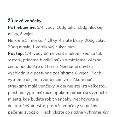
Žĺtkové venčeky
Potrebujeme:
1/4l vody, 10dg tuku, 20dg hladkej
múky, 6 vajec
Na krém:
1l mlieka, 4 žĺtky, 4 zlaté klasy, 20dg cukru,
20dg masla, 1 vanilkový cukor, rum
Postup:
1/4l vody dáme variť s tukom, keď sa tuk
roztopí, pridáme hladkú múku a miešame, kým sa
cesto neoddeľuje od hrnca. Necháme chvíľku
vychladnúť a postupne zašľaháme 6 vajec. Plech
vytrieme olejom a zdobiacim vrecúškom naň
striekame malé venčeky. Ak si nie ste istí veľkosťou,
plech posypte múkou a opakom pohára si vyznačte
miesta, kde budete robiť venčeky. Nechávajte si
dostatočný priestor, pretože venčeky sa počas
pečenia zväčšia. Plech vložte do riadne vyhriatej rúry