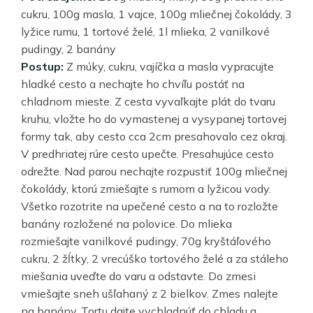
cukru, 100g masla, 1 vajce, 100g mliečnej čokolády, 3
lyžice rumu, 1 tortové želé, 1l mlieka, 2 vanilkové
pudingy, 2 banány
Postup:
Z múky, cukru, vajíčka a masla vypracujte
hladké cesto a nechajte ho chvíľu postáť na
chladnom mieste. Z cesta vyvaľkajte plát do tvaru
kruhu, vložte ho do vymastenej a vysypanej tortovej
formy tak, aby cesto cca 2cm presahovalo cez okraj.
V predhriatej rúre cesto upečte. Presahujúce cesto
odrežte. Nad parou nechajte rozpustiť 100g mliečnej
čokolády, ktorú zmiešajte s rumom a lyžicou vody.
Všetko rozotrite na upečené cesto a na to rozložte
banány rozložené na polovice. Do mlieka
rozmiešajte vanilkové pudingy, 70g kryštáľového
cukru, 2 žĺtky, 2 vrecúško tortového želé a za stáleho
miešania uveďte do varu a odstavte. Do zmesi
vmiešajte sneh ušľahaný z 2 bielkov. Zmes nalejte
na banány. Tortu dajte vychladnúť do chladu a