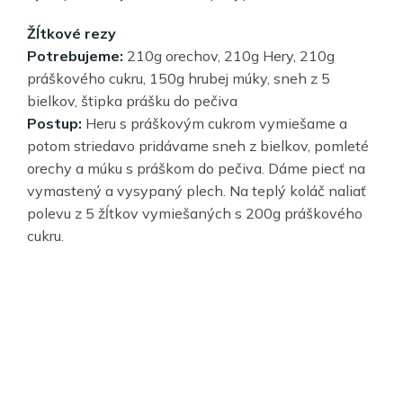
Žĺtkové rezy
Potrebujeme:
210g orechov, 210g Hery, 210g
práškového cukru, 150g hrubej múky, sneh z 5
bielkov, štipka prášku do pečiva
Postup:
Heru s práškovým cukrom vymiešame a
potom striedavo pridávame sneh z bielkov, pomleté
orechy a múku s práškom do pečiva. Dáme piecť na
vymastený a vysypaný plech. Na teplý koláč naliať
polevu z 5 žĺtkov vymiešaných s 200g práškového
cukru.