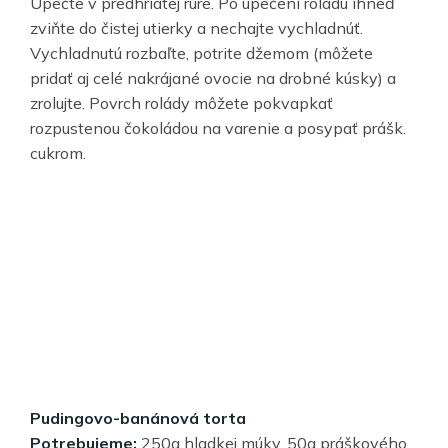
Upečte v predhriatej rúre. Po upečení roládu ihneď
zviňte do čistej utierky a nechajte vychladnúť.
Vychladnutú rozbaľte, potrite džemom (môžete
pridať aj celé nakrájané ovocie na drobné kúsky) a
zrolujte. Povrch rolády môžete pokvapkať
rozpustenou čokoládou na varenie a posypať prášk.
cukrom.
Pudingovo-banánová torta
Potrebujeme:
250g hladkej múky, 50g práškového