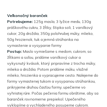
Veľkonočný baranček
Potrebujeme:
125g masla, 3 lyžice medu, 130g
práškovéhu cukru, 3 žĺtky, štipka soli, 1 vanilkový
cukor, 20g droždia, 350g polohrubej múky, mlieko,
50g hrozienok, tuk a jemná strúhanka na
vymastenie a vysypanie formy
Postup:
Maslo vymiešame s medom, cukrom, so
žĺtkami a soľou, pridáme vanilkový cukor a
vykysnutý kvások, ktorý pripravíme z trocha múky,
mlieka a droždia. Potom pridáme múku, vlažné
mlieko, hrozienka a vypracujeme cesto. Nalejeme do
formy vymastenej tukom a vysypanou strúhankou,
prikryjeme druhou časťou formy, upečieme vo
vyhriatej rúre. Počas pečenia formu obrátime, aby sa
baranček rovnomerne prepiekol. Upečeného
vyklopíme a vychladeného posypeme cukrom.