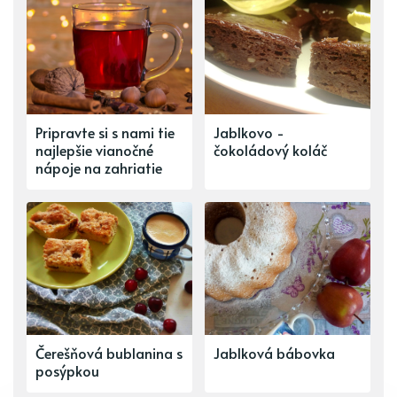
Pripravte si s nami tie
Jablkovo -
najlepšie vianočné
čokoládový koláč
nápoje na zahriatie
Čerešňová bublanina s
Jablková bábovka
posýpkou